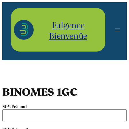
Aller
au
contenu
Fulgence
Bienvenüe
BINOMES 1GC
NOM Prénom1