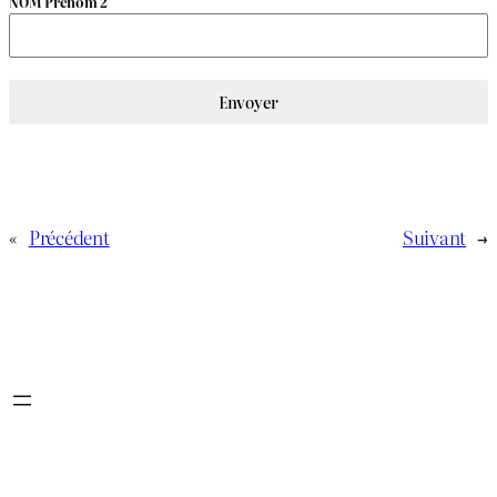
NOM Prénom 2
Envoyer
«
Précédent
Suivant
→