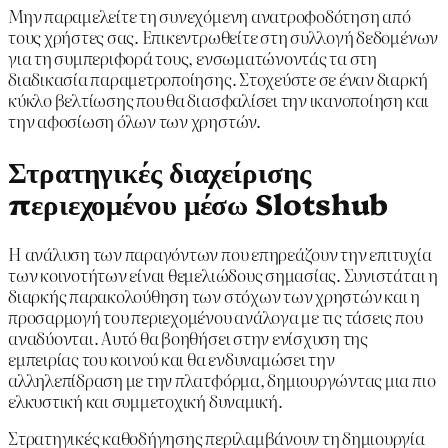
Μην παραμελείτε τη συνεχόμενη ανατροφοδότηση από
τους χρήστες σας. Επικεντρωθείτε στη συλλογή δεδομένων
για τη συμπεριφορά τους, ενσωματώνοντάς τα στη
διαδικασία παραμετροποίησης. Στοχεύστε σε έναν διαρκή
κύκλο βελτίωσης που θα διασφαλίσει την ικανοποίηση και
την αφοσίωση όλων των χρηστών.
Στρατηγικές διαχείρισης
περιεχομένου μέσω Slotshub
Η ανάλυση των παραγόντων που επηρεάζουν την επιτυχία
των κοινοτήτων είναι θεμελιώδους σημασίας. Συνιστάται η
διαρκής παρακολούθηση των στόχων των χρηστών και η
προσαρμογή του περιεχομένου ανάλογα με τις τάσεις που
αναδύονται. Αυτό θα βοηθήσει στην ενίσχυση της
εμπειρίας του κοινού και θα ενδυναμώσει την
αλληλεπίδραση με την πλατφόρμα, δημιουργώντας μια πιο
ελκυστική και συμμετοχική δυναμική.
Στρατηγικές καθοδήγησης περιλαμβάνουν τη δημιουργία