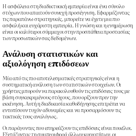
Η ασφάλεια στη διαδικτυακή εμπειρία είναι ένα σύνολο
στόχων που απαιτούν συνεχή προσέγγιση. Εφαρμόζοντας
τις παραπάνω στρατηγικές, μπορείτε να έχετε μια πιο
ασφαλή και ευχάριστη εμπειρία. Η γνώση και η ενημέρωση
είναι οι καλύτεροι σύμμαχοι στην προσπάθεια προστασίας
των προσωπικών σας δεδομένων.
Ανάλυση στατιστικών και
αξιολόγηση επιδόσεων
Μία από τις πιο αποτελεσματικές στρατηγικές είναι η
συστηματική ανάλυση των στατιστικών στοιχείων. Οι
χρήστες μπορούν να παρακολουθούν τις επιδόσεις τους με
βάση συγκεκριμένους στόχους, που ορίζουν πριν την
εκκίνηση. Αυτή η διαδικασία καθοδήγησης επιτρέπει να
εντοπίσουν τυχόν αδυναμίες και να προσαρμόσουν τις
τακτικές τους αναλόγως.
Οι παράγοντες που επηρεάζουν τις επιδόσεις είναι ποικίλοι.
Εξετάζοντας τη συμπεριφορά άλλων κοινοτήτων, οι