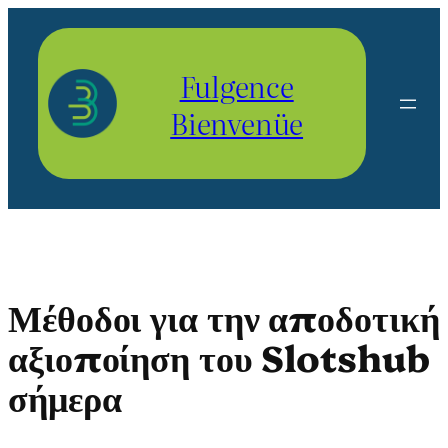
Aller
au
contenu
Fulgence
Bienvenüe
Μέθοδοι για την αποδοτική
αξιοποίηση του Slotshub
σήμερα