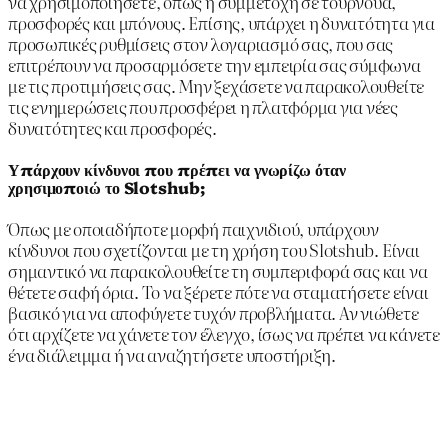
να χρησιμοποιήσετε, όπως η συμμετοχή σε τουρνουά,
προσφορές και μπόνους. Επίσης, υπάρχει η δυνατότητα για
προσωπικές ρυθμίσεις στον λογαριασμό σας, που σας
επιτρέπουν να προσαρμόσετε την εμπειρία σας σύμφωνα
με τις προτιμήσεις σας. Μην ξεχάσετε να παρακολουθείτε
τις ενημερώσεις που προσφέρει η πλατφόρμα για νέες
δυνατότητες και προσφορές.
Υπάρχουν κίνδυνοι που πρέπει να γνωρίζω όταν
χρησιμοποιώ το Slotshub;
Όπως με οποιαδήποτε μορφή παιχνιδιού, υπάρχουν
κίνδυνοι που σχετίζονται με τη χρήση του Slotshub. Είναι
σημαντικό να παρακολουθείτε τη συμπεριφορά σας και να
θέτετε σαφή όρια. Το να ξέρετε πότε να σταματήσετε είναι
βασικό για να αποφύγετε τυχόν προβλήματα. Αν νιώθετε
ότι αρχίζετε να χάνετε τον έλεγχο, ίσως να πρέπει να κάνετε
ένα διάλειμμα ή να αναζητήσετε υποστήριξη.