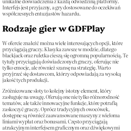
unikalne doświadczenia z każdą odwiedziną platformy.
Interfejs jest przyjazny, a gry dostosowane do oczekiwań
współczesnych entuzjastów hazardu.
Rodzaje gier w GDFPlay
W ofercie znaleźć można wiele interesujących opcji, które
przyciągają graczy. Klasyka zawsze w modzie, dlatego
blackjack oraz ruletka cieszą się ogromną popularnością. Te
tytuły przyciągają doświadczonych graczy, oferując nie
tylko emocje, ale również szansę na strategię. Warto
przyjrzeć się dostawcom, którzy odpowiadają za wysoką
jakość tych produkcji.
Zróżnicowane sloty to kolejny istotny element, który
zasługuje na uwagę. Oferują one nie tylko różnorodność
tematów, ale także innowacyjne funkcje, które potrafią
zaskoczyć graczy. Oprócz tradycyjnych owocówek,
dostępne są również zaawansowane maszyny z wieloma
liniami wypłat oraz bonusami. Często przyciągają
atrakcyjnym interfejsem graficznym oraz dźwiękowymi