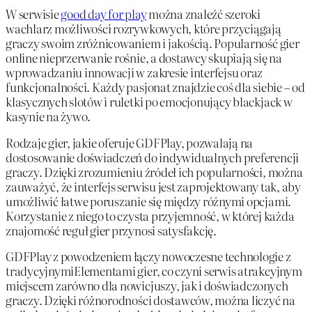
W serwisie
good day for play
można znaleźć szeroki
wachlarz możliwości rozrywkowych, które przyciągają
graczy swoim zróżnicowaniem i jakością. Popularność gier
online nieprzerwanie rośnie, a dostawcy skupiają się na
wprowadzaniu innowacji w zakresie interfejsu oraz
funkcjonalności. Każdy pasjonat znajdzie coś dla siebie – od
klasycznych slotów i ruletki po emocjonujący blackjack w
kasynie na żywo.
Rodzaje gier, jakie oferuje GDFPlay, pozwalają na
dostosowanie doświadczeń do indywidualnych preferencji
graczy. Dzięki zrozumieniu źródeł ich popularności, można
zauważyć, że interfejs serwisu jest zaprojektowany tak, aby
umożliwić łatwe poruszanie się między różnymi opcjami.
Korzystanie z niego to czysta przyjemność, w której każda
znajomość reguł gier przynosi satysfakcję.
GDFPlay z powodzeniem łączy nowoczesne technologie z
tradycyjnymiElementami gier, co czyni serwis atrakcyjnym
miejscem zarówno dla nowicjuszy, jak i doświadczonych
graczy. Dzięki różnorodności dostawców, można liczyć na