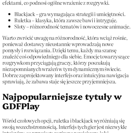
efektami, co podnosi ogólne wrażenie z rozgrywki.
Blackjack – gra wymagająca strategii i umiejętności.
Ruletka – klasyka, która zawsze bawi i intryguje.
Sloty – różnorodność tematów i nowoczesne animacje.
Warto zwrócić uwagę na różnorodność, która wciąż rośnie,
ponieważ dostawcy nieustannie wprowadzają nowe
pomysły i rozwiązania. Dzięki temu, każdy ma szansę
znaleźć coś odpowiedniego dla siebie. Emocje towarzyszące
rozgrywkom przyciągają graczy, którzy poszukują
niezapomnianych wrażeń w tym dynamicznym świecie.
Dobrze zaprojektowany interfejs oraz intuicyjna nawigacja
sprawiają, że zabawa staje się jeszcze przyjemniejsza.
Najpopularniejsze tytuły w
GDFPlay
Wśród czołowych opcji, ruletka i blackjack wyróżniają się
swoją wszechstronnością. Interfejs tych gier jest niezwykle
intuicyjny, co przyciąga zarówno nowicjuszy, jak i