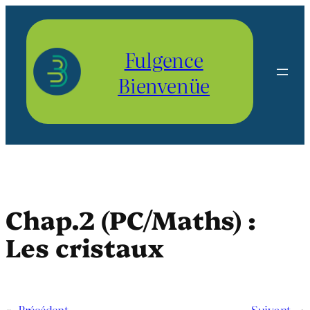
Aller
au
contenu
Fulgence
Bienvenüe
Chap.2 (PC/Maths) :
Les cristaux
«
Précédent
Suivant
→