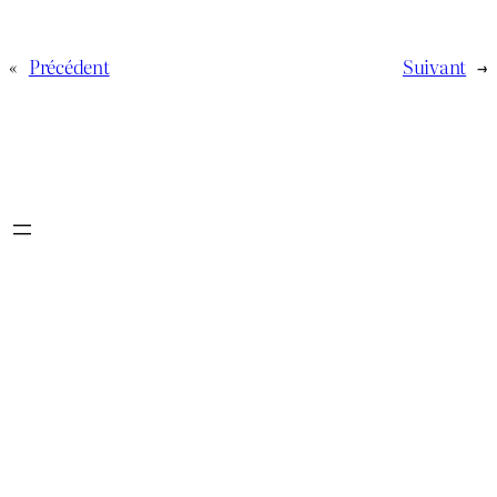
«
Précédent
Suivant
→