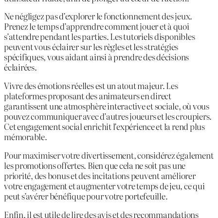
Ne négligez pas d’explorer le fonctionnement des jeux.
Prenez le temps d’apprendre comment jouer et à quoi
s’attendre pendant les parties. Les tutoriels disponibles
peuvent vous éclairer sur les règles et les stratégies
spécifiques, vous aidant ainsi à prendre des décisions
éclairées.
Vivre des émotions réelles est un atout majeur. Les
plateformes proposant des animateurs en direct
garantissent une atmosphère interactive et sociale, où vous
pouvez communiquer avec d’autres joueurs et les croupiers.
Cet engagement social enrichit l’expérience et la rend plus
mémorable.
Pour maximiser votre divertissement, considérez également
les promotions offertes. Bien que cela ne soit pas une
priorité, des bonus et des incitations peuvent améliorer
votre engagement et augmenter votre temps de jeu, ce qui
peut s’avérer bénéfique pour votre portefeuille.
Enfin, il est utile de lire des avis et des recommandations