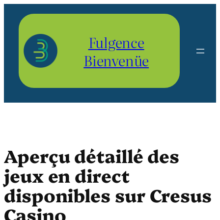
Aller
au
contenu
Fulgence
Bienvenüe
Aperçu détaillé des
jeux en direct
disponibles sur Cresus
Casino