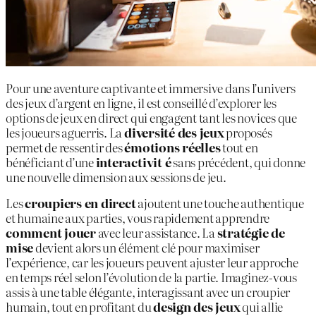
Pour une aventure captivante et immersive dans l’univers
des jeux d’argent en ligne, il est conseillé d’explorer les
options de jeux en direct qui engagent tant les novices que
les joueurs aguerris. La
diversité des jeux
proposés
permet de ressentir des
émotions réelles
tout en
bénéficiant d’une
interactivit é
sans précédent, qui donne
une nouvelle dimension aux sessions de jeu.
Les
croupiers en direct
ajoutent une touche authentique
et humaine aux parties, vous rapidement apprendre
comment jouer
avec leur assistance. La
stratégie de
mise
devient alors un élément clé pour maximiser
l’expérience, car les joueurs peuvent ajuster leur approche
en temps réel selon l’évolution de la partie. Imaginez-vous
assis à une table élégante, interagissant avec un croupier
humain, tout en profitant du
design des jeux
qui allie