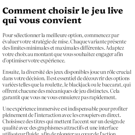
Comment choisir le jeu live
qui vous convient
Pour sélectionner la meilleure option, commencez par
évaluer votre stratégie de mise. Chaque variante présente
des limites minimales et maximales différentes. Adaptez
votre choix au montant que vous souhaitez engager afin
d’optimiser votre expérience.
Ensuite, la diversité des jeux disponibles joue un rôle crucial
dans votre décision. Il est essentiel de découvrir des options
variées telles que la roulette, le blackjack ou le baccarat, qui
offrent chacune des mécaniques de jeu distinctes. Cela
garantit que vous ne vous ennuierez pas rapidement.
Une expérience immersive est indispensable pour profiter
pleinement de l’interaction avec les croupiers en direct.
Choisissez des titres qui mettent l’accent sur un design de
qualité avec des graphismes attractifs et une interface
utilisateur fluide, afin de plonger au cœur de l’action.