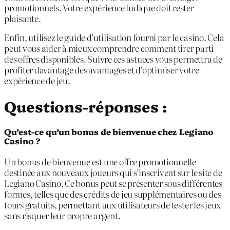
promotionnels. Votre expérience ludique doit rester
plaisante.
Enfin, utilisez le guide d’utilisation fourni par le casino. Cela
peut vous aider à mieux comprendre comment tirer parti
des offres disponibles. Suivre ces astuces vous permettra de
profiter davantage des avantages et d’optimiser votre
expérience de jeu.
Questions-réponses :
Qu’est-ce qu’un bonus de bienvenue chez Legiano
Casino ?
Un bonus de bienvenue est une offre promotionnelle
destinée aux nouveaux joueurs qui s’inscrivent sur le site de
Legiano Casino. Ce bonus peut se présenter sous différentes
formes, telles que des crédits de jeu supplémentaires ou des
tours gratuits, permettant aux utilisateurs de tester les jeux
sans risquer leur propre argent.