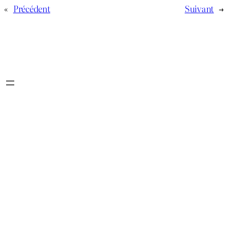
«
Précédent
Suivant
→