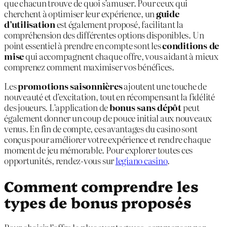
que chacun trouve de quoi s’amuser. Pour ceux qui
cherchent à optimiser leur expérience, un
guide
d’utilisation
est également proposé, facilitant la
compréhension des différentes options disponibles. Un
point essentiel à prendre en compte sont les
conditions de
mise
qui accompagnent chaque offre, vous aidant à mieux
comprenez comment maximiser vos bénéfices.
Les
promotions saisonnières
ajoutent une touche de
nouveauté et d’excitation, tout en récompensant la fidélité
des joueurs. L’application de
bonus sans dépôt
peut
également donner un coup de pouce initial aux nouveaux
venus. En fin de compte, ces avantages du casino sont
conçus pour améliorer votre expérience et rendre chaque
moment de jeu mémorable. Pour explorer toutes ces
opportunités, rendez-vous sur
legiano casino
.
Comment comprendre les
types de bonus proposés