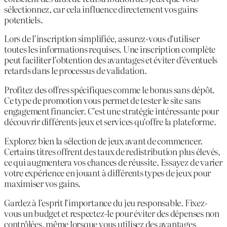
sélectionnez, car cela influence directement vos gains
potentiels.
Lors de l’inscription simplifiée, assurez-vous d’utiliser
toutes les informations requises. Une inscription complète
peut faciliter l’obtention des avantages et éviter d’éventuels
retards dans le processus de validation.
Profitez des offres spécifiques comme le bonus sans dépôt.
Ce type de promotion vous permet de tester le site sans
engagement financier. C’est une stratégie intéressante pour
découvrir différents jeux et services qu’offre la plateforme.
Explorez bien la sélection de jeux avant de commencer.
Certains titres offrent des taux de redistribution plus élevés,
ce qui augmentera vos chances de réussite. Essayez de varier
votre expérience en jouant à différents types de jeux pour
maximiser vos gains.
Gardez à l’esprit l’importance du jeu responsable. Fixez-
vous un budget et respectez-le pour éviter des dépenses non
contrôlées, même lorsque vous utilisez des avantages