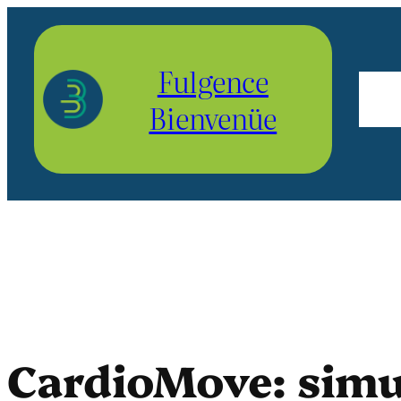
Aller
au
Fulgence
contenu
Bienvenüe
CardioMove: simu