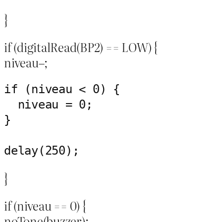
}
if (digitalRead(BP2) == LOW) {
niveau–;
if (niveau < 0) {

  niveau = 0;

}

delay(250);
}
if (niveau == 0) {
noTone(buzzer);