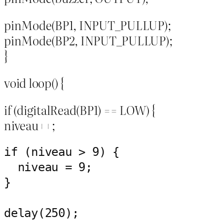
pinMode(BP1, INPUT_PULLUP);
pinMode(BP2, INPUT_PULLUP);
}
void loop() {
if (digitalRead(BP1) == LOW) {
niveau++;
if (niveau > 9) {

  niveau = 9;

}

delay(250);