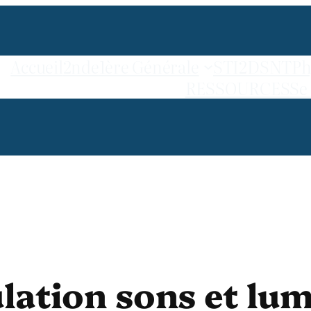
Accueil
2nde
1ère Générale
STI2D
SNT
Ph
RESSOURCES
Se
lation sons et lum