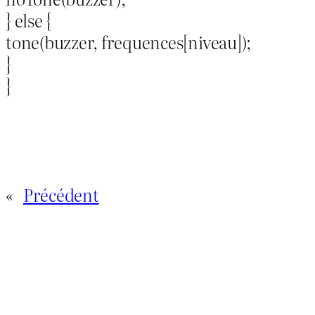
} else {
tone(buzzer, frequences[niveau]);
}
}
«
Précédent