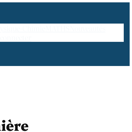
ysique-Chimie
MATHS
Nouveautés
 connecter
ière