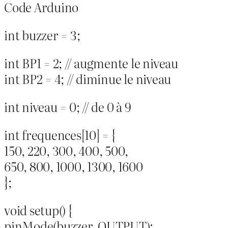
Code Arduino
int buzzer = 3;
int BP1 = 2; // augmente le niveau
int BP2 = 4; // diminue le niveau
int niveau = 0; // de 0 à 9
int frequences[10] = {
150, 220, 300, 400, 500,
650, 800, 1000, 1300, 1600
};
void setup() {
pinMode(buzzer, OUTPUT);