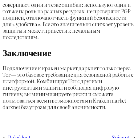
совершают одни и те же ошибки: используют один и
тот же пароль на разных ресурсах, не проверяют PGP-
подписи, отключают часть функций безопасности
для « удобства ». Все это значительно снижает уровень
защиты и может привести к печальным
последствиям.
Заключение
Подключение к кракен маркет даркнет только через
Tor — это базовое требование для безопасной работы с
платформой. Комбинируя Tor с другими
инструментами защиты и соблюдая цифровую
гигиену, вы минимизируете риски и сможете
пользоваться всеми возможностями Kraken market
darknet без угрозы для своей анонимности.
«
Précédent
Suivant
→