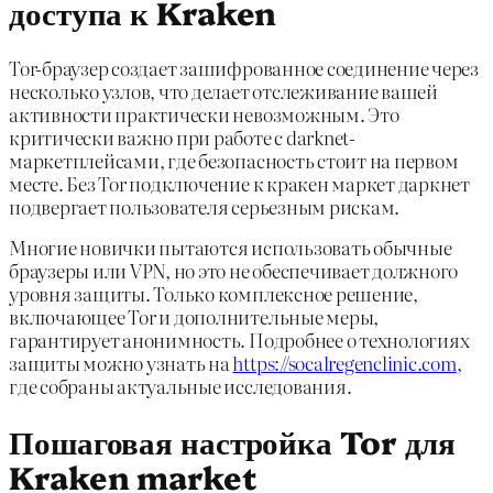
доступа к Kraken
Tor-браузер создает зашифрованное соединение через
несколько узлов, что делает отслеживание вашей
активности практически невозможным. Это
критически важно при работе с darknet-
маркетплейсами, где безопасность стоит на первом
месте. Без Tor подключение к кракен маркет даркнет
подвергает пользователя серьезным рискам.
Многие новички пытаются использовать обычные
браузеры или VPN, но это не обеспечивает должного
уровня защиты. Только комплексное решение,
включающее Tor и дополнительные меры,
гарантирует анонимность. Подробнее о технологиях
защиты можно узнать на
https://socalregenclinic.com
,
где собраны актуальные исследования.
Пошаговая настройка Tor для
Kraken market