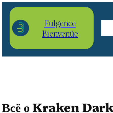
Aller
au
Fulgence
contenu
Bienvenüe
Всё о Kraken Dark