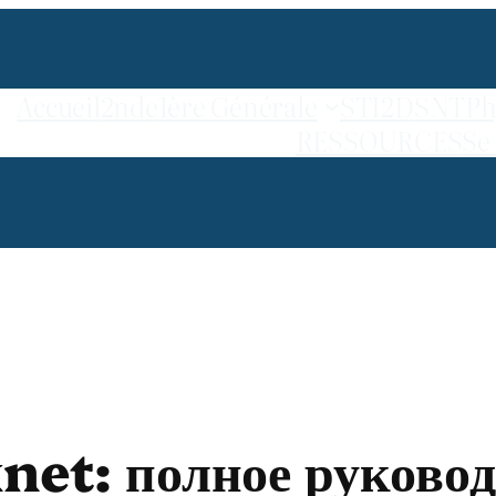
Accueil
2nde
1ère Générale
STI2D
SNT
Ph
RESSOURCES
Se
net: полное руковод