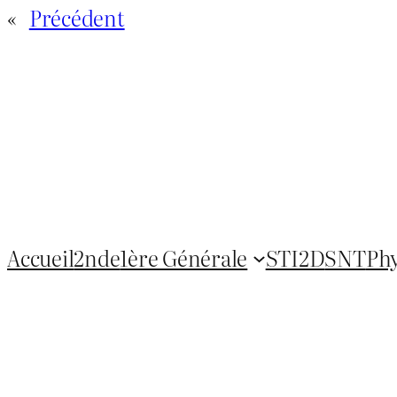
«
Précédent
Accueil
2nde
1ère Générale
STI2D
SNT
Ph