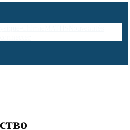
ysique-Chimie
MATHS
Nouveautés
 connecter
ство