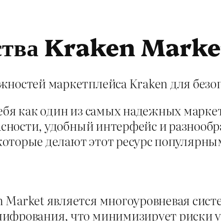
тва Kraken Market
жностей маркетплейса Kraken для безоп
себя как один из самых надежных марке
асности, удобный интерфейс и разнообра
оторые делают этот ресурс популярным
n Market является многоуровневая сис
шифрования, что минимизирует риски 