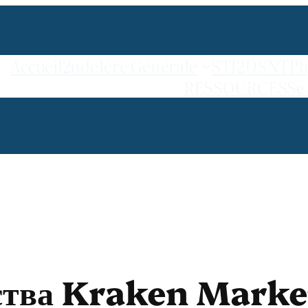
Accueil
2nde
1ère Générale
STI2D
SNT
Ph
RESSOURCES
Se
тва Kraken Market