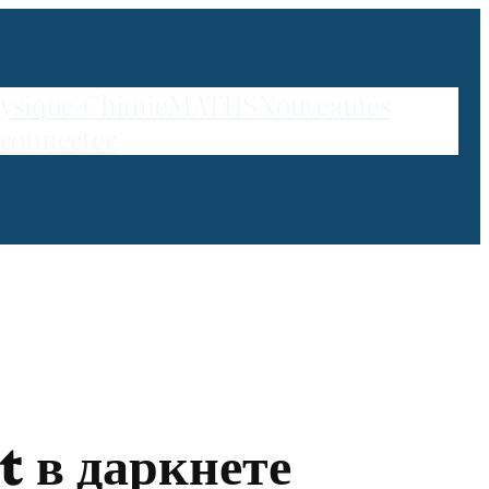
ysique-Chimie
MATHS
Nouveautés
 connecter
 в даркнете