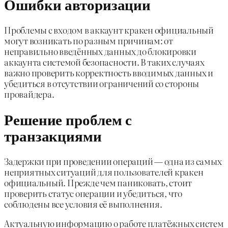
Ошибки авторизации
Проблемы с входом в аккаунт кракен официальный
могут возникать по разным причинам: от
неправильно введённых данных до блокировки
аккаунта системой безопасности. В таких случаях
важно проверить корректность вводимых данных и
убедиться в отсутствии ограничений со стороны
провайдера.
Решение проблем с
транзакциями
Задержки при проведении операций — одна из самых
неприятных ситуаций для пользователей кракен
официальный. Прежде чем паниковать, стоит
проверить статус операции и убедиться, что
соблюдены все условия её выполнения.
Актуальную информацию о работе платёжных систем