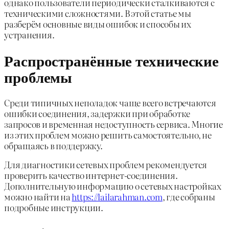
однако пользователи периодически сталкиваются с
техническими сложностями. В этой статье мы
разберём основные виды ошибок и способы их
устранения.
Распространённые технические
проблемы
Среди типичных неполадок чаще всего встречаются
ошибки соединения, задержки при обработке
запросов и временная недоступность сервиса. Многие
из этих проблем можно решить самостоятельно, не
обращаясь в поддержку.
Для диагностики сетевых проблем рекомендуется
проверить качество интернет-соединения.
Дополнительную информацию о сетевых настройках
можно найти на
https://lailarahman.com
, где собраны
подробные инструкции.