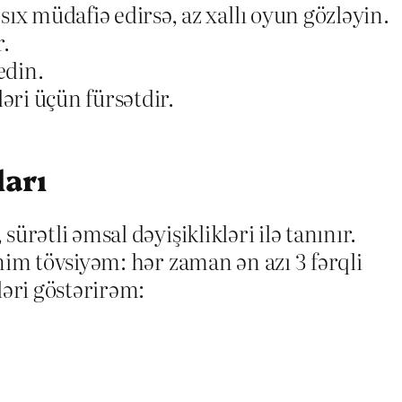
 müdafiə edirsə, az xallı oyun gözləyin.
r.
edin.
əri üçün fürsətdir.
arı
rətli əmsal dəyişiklikləri ilə tanınır.
nim tövsiyəm: hər zaman ən azı 3 fərqli
ləri göstərirəm: