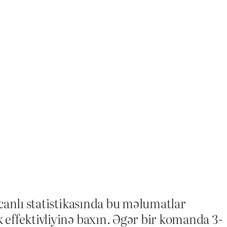
 canlı statistikasında bu məlumatlar
 effektivliyinə baxın. Əgər bir komanda 3-