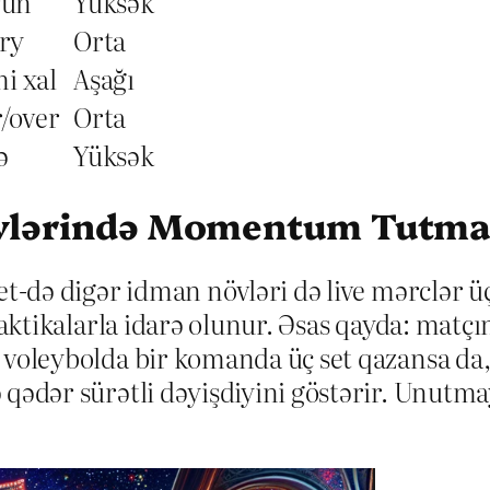
run
Yüksək
try
Orta
 xal
Aşağı
/over
Orta
ə
Yüksək
Növlərində Momentum Tutm
t-də digər idman növləri də live mərclər ü
taktikalarla idarə olunur. Əsas qayda: matçı
 voleybolda bir komanda üç set qazansa da,
qədər sürətli dəyişdiyini göstərir. Unutmay