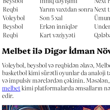
Beysbol
İnniq dəyişimi
Next 
Reqbi
Yarım vaxtdan sonra
Next 
Voleybol
Son 5 xal
Ümumi
Beysbol
Erkən inniqlər
Under
Reqbi
Kart vəziyyəti
Qələb
Melbet ilə Digər İdman 
Voleybol, beysbol və reqbidən əlavə, Melbe
basketbol kimi sürətli oyunlar da analoji 
və impulsiv mərclərdən çəkinin. Məsələn,
melbet
kimi platformalarda əmsalların nə 
edir.