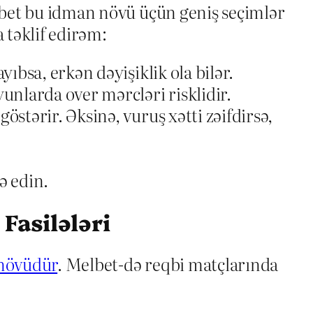
lbet bu idman növü üçün geniş seçimlər
 təklif edirəm:
ıbsa, erkən dəyişiklik ola bilər.
unlarda over mərcləri risklidir.
stərir. Əksinə, vuruş xətti zəifdirsə,
ə edin.
Fasilələri
növüdür
. Melbet-də reqbi matçlarında