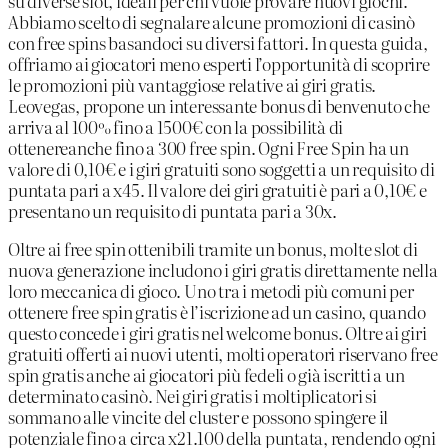
su diverse slot, ideali per chi vuole provare nuovi giochi.
Abbiamo scelto di segnalare alcune promozioni di casinò
con free spins basandoci su diversi fattori. In questa guida,
offriamo ai giocatori meno esperti l’opportunità di scoprire
le promozioni più vantaggiose relative ai giri gratis.
Leovegas, propone un interessante bonus di benvenuto che
arriva al 100% fino a 1500€ con la possibilità di
ottenereanche fino a 300 free spin. Ogni Free Spin ha un
valore di 0,10€ e i giri gratuiti sono soggetti a un requisito di
puntata pari a x45. Il valore dei giri gratuiti è pari a 0,10€ e
presentano un requisito di puntata pari a 30x.
Oltre ai free spin ottenibili tramite un bonus, molte slot di
nuova generazione includono i giri gratis direttamente nella
loro meccanica di gioco. Uno tra i metodi più comuni per
ottenere free spin gratis è l’iscrizione ad un casino, quando
questo concede i giri gratis nel welcome bonus. Oltre ai giri
gratuiti offerti ai nuovi utenti, molti operatori riservano free
spin gratis anche ai giocatori più fedeli o già iscritti a un
determinato casinò. Nei giri gratis i moltiplicatori si
sommano alle vincite del cluster e possono spingere il
potenziale fino a circa x21.100 della puntata, rendendo ogni