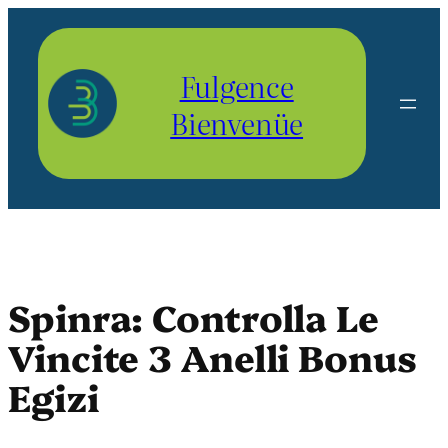
Aller
au
contenu
Fulgence
Bienvenüe
Spinra: Controlla Le
Vincite 3 Anelli Bonus
Egizi