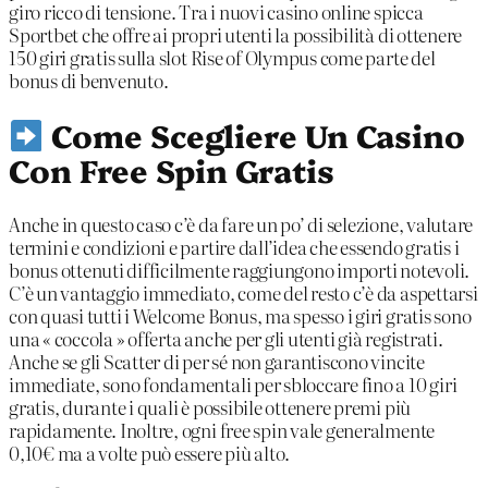
giro ricco di tensione. Tra i nuovi casino online spicca
Sportbet che offre ai propri utenti la possibilità di ottenere
150 giri gratis sulla slot Rise of Olympus come parte del
bonus di benvenuto.
Come Scegliere Un Casino
Con Free Spin Gratis
Anche in questo caso c’è da fare un po’ di selezione, valutare
termini e condizioni e partire dall’idea che essendo gratis i
bonus ottenuti difficilmente raggiungono importi notevoli.
C’è un vantaggio immediato, come del resto c’è da aspettarsi
con quasi tutti i Welcome Bonus, ma spesso i giri gratis sono
una « coccola » offerta anche per gli utenti già registrati.
Anche se gli Scatter di per sé non garantiscono vincite
immediate, sono fondamentali per sbloccare fino a 10 giri
gratis, durante i quali è possibile ottenere premi più
rapidamente. Inoltre, ogni free spin vale generalmente
0,10€ ma a volte può essere più alto.