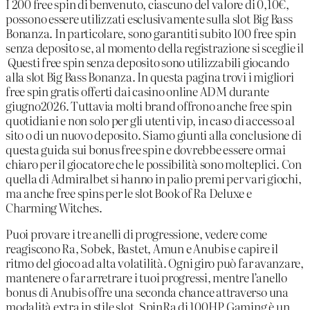
I 200 free spin di benvenuto, ciascuno del valore di 0,10€,
possono essere utilizzati esclusivamente sulla slot Big Bass
Bonanza. In particolare, sono garantiti subito 100 free spin
senza deposito se, al momento della registrazione si sceglie il
Questi free spin senza deposito sono utilizzabili giocando
alla slot Big Bass Bonanza. In questa pagina trovi i migliori
free spin gratis offerti dai casino online ADM durante
giugno2026. Tuttavia molti brand offrono anche free spin
quotidiani e non solo per gli utenti vip, in caso di accesso al
sito o di un nuovo deposito. Siamo giunti alla conclusione di
questa guida sui bonus free spin e dovrebbe essere ormai
chiaro per il giocatore che le possibilità sono molteplici. Con
quella di Admiralbet si hanno in palio premi per vari giochi,
ma anche free spins per le slot Book of Ra Deluxe e
Charming Witches.
Puoi provare i tre anelli di progressione, vedere come
reagiscono Ra, Sobek, Bastet, Amun e Anubis e capire il
ritmo del gioco ad alta volatilità. Ogni giro può far avanzare,
mantenere o far arretrare i tuoi progressi, mentre l’anello
bonus di Anubis offre una seconda chance attraverso una
modalità extra in stile slot. SpinRa di 100HP Gaming è un