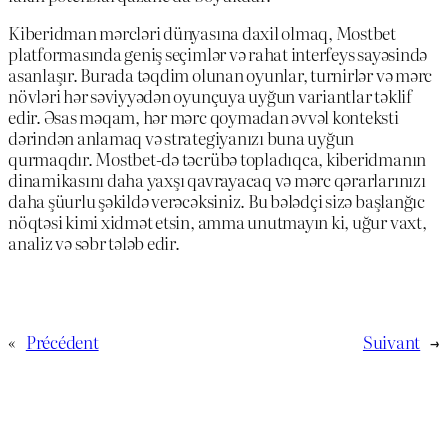
Kiberidman mərcləri dünyasına daxil olmaq, Mostbet
platformasında geniş seçimlər və rahat interfeys sayəsində
asanlaşır. Burada təqdim olunan oyunlar, turnirlər və mərc
növləri hər səviyyədən oyunçuya uyğun variantlar təklif
edir. Əsas məqam, hər mərc qoymadan əvvəl konteksti
dərindən anlamaq və strategiyanızı buna uyğun
qurmaqdır. Mostbet-də təcrübə topladıqca, kiberidmanın
dinamikasını daha yaxşı qavrayacaq və mərc qərarlarınızı
daha şüurlu şəkildə verəcəksiniz. Bu bələdçi sizə başlanğıc
nöqtəsi kimi xidmət etsin, amma unutmayın ki, uğur vaxt,
analiz və səbr tələb edir.
«
Précédent
Suivant
→