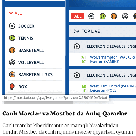
Canlı Mərclər və Mostbet-də Anlıq Qərarlar
Canlı mərclər kiberidmanın ən maraqlı hissələrindən
biridir. Mostbet-də canlı rejimdə mərclər qoyarkən, oyunun