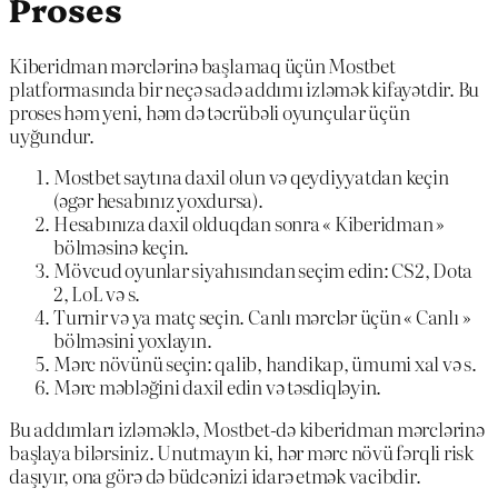
Proses
Kiberidman mərclərinə başlamaq üçün Mostbet
platformasında bir neçə sadə addımı izləmək kifayətdir. Bu
proses həm yeni, həm də təcrübəli oyunçular üçün
uyğundur.
Mostbet saytına daxil olun və qeydiyyatdan keçin
(əgər hesabınız yoxdursa).
Hesabınıza daxil olduqdan sonra « Kiberidman »
bölməsinə keçin.
Mövcud oyunlar siyahısından seçim edin: CS2, Dota
2, LoL və s.
Turnir və ya matç seçin. Canlı mərclər üçün « Canlı »
bölməsini yoxlayın.
Mərc növünü seçin: qalib, handikap, ümumi xal və s.
Mərc məbləğini daxil edin və təsdiqləyin.
Bu addımları izləməklə, Mostbet-də kiberidman mərclərinə
başlaya bilərsiniz. Unutmayın ki, hər mərc növü fərqli risk
daşıyır, ona görə də büdcənizi idarə etmək vacibdir.