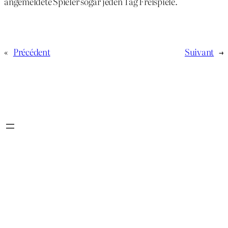
angemeldete Spieler sogar jeden Tag Freispiele.
«
Précédent
Suivant
→