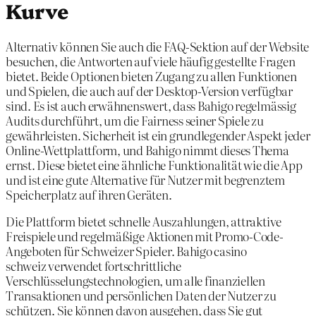
Kurve
Alternativ können Sie auch die FAQ-Sektion auf der Website
besuchen, die Antworten auf viele häufig gestellte Fragen
bietet. Beide Optionen bieten Zugang zu allen Funktionen
und Spielen, die auch auf der Desktop-Version verfügbar
sind. Es ist auch erwähnenswert, dass Bahigo regelmässig
Audits durchführt, um die Fairness seiner Spiele zu
gewährleisten. Sicherheit ist ein grundlegender Aspekt jeder
Online-Wettplattform, und Bahigo nimmt dieses Thema
ernst. Diese bietet eine ähnliche Funktionalität wie die App
und ist eine gute Alternative für Nutzer mit begrenztem
Speicherplatz auf ihren Geräten.
Die Plattform bietet schnelle Auszahlungen, attraktive
Freispiele und regelmäßige Aktionen mit Promo-Code-
Angeboten für Schweizer Spieler. Bahigo casino
schweiz verwendet fortschrittliche
Verschlüsselungstechnologien, um alle finanziellen
Transaktionen und persönlichen Daten der Nutzer zu
schützen. Sie können davon ausgehen, dass Sie gut