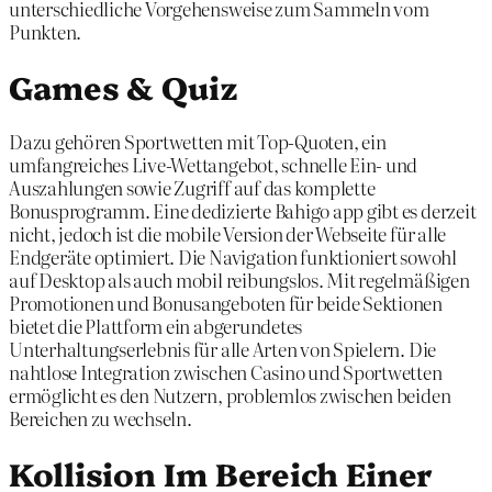
unterschiedliche Vorgehensweise zum Sammeln vom
Punkten.
Games & Quiz
Dazu gehören Sportwetten mit Top-Quoten, ein
umfangreiches Live-Wettangebot, schnelle Ein- und
Auszahlungen sowie Zugriff auf das komplette
Bonusprogramm. Eine dedizierte Bahigo app gibt es derzeit
nicht, jedoch ist die mobile Version der Webseite für alle
Endgeräte optimiert. Die Navigation funktioniert sowohl
auf Desktop als auch mobil reibungslos. Mit regelmäßigen
Promotionen und Bonusangeboten für beide Sektionen
bietet die Plattform ein abgerundetes
Unterhaltungserlebnis für alle Arten von Spielern. Die
nahtlose Integration zwischen Casino und Sportwetten
ermöglicht es den Nutzern, problemlos zwischen beiden
Bereichen zu wechseln.
Kollision Im Bereich Einer