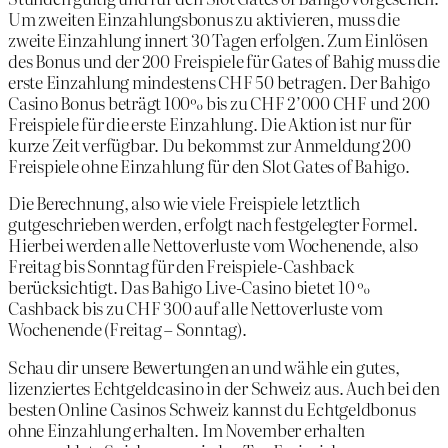
Um zweiten Einzahlungsbonus zu aktivieren, muss die
zweite Einzahlung innert 30 Tagen erfolgen. Zum Einlösen
des Bonus und der 200 Freispiele für Gates of Bahig muss die
erste Einzahlung mindestens CHF 50 betragen. Der Bahigo
Casino Bonus beträgt 100% bis zu CHF 2’000 CHF und 200
Freispiele für die erste Einzahlung. Die Aktion ist nur für
kurze Zeit verfügbar. Du bekommst zur Anmeldung 200
Freispiele ohne Einzahlung für den Slot Gates of Bahigo.
Die Berechnung, also wie viele Freispiele letztlich
gutgeschrieben werden, erfolgt nach festgelegter Formel.
Hierbei werden alle Nettoverluste vom Wochenende, also
Freitag bis Sonntag für den Freispiele-Cashback
berücksichtigt. Das Bahigo Live-Casino bietet 10 %
Cashback bis zu CHF 300 auf alle Nettoverluste vom
Wochenende (Freitag – Sonntag).
Schau dir unsere Bewertungen an und wähle ein gutes,
lizenziertes Echtgeldcasino in der Schweiz aus. Auch bei den
besten Online Casinos Schweiz kannst du Echtgeldbonus
ohne Einzahlung erhalten. Im November erhalten