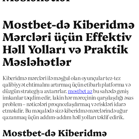
Mostbet-də Kiberidmə
Mərcləri üçün Effektiv
Həll Yolları və Praktik
Məsləhətlər
Kiberidmə mərcləri ilə məşğul olan oyunçular tez-tez
qalibiyyət ehtimalını artırmaq üçün etibarlı platforma və
düzgün strategiya axtarırlar.
mostbet az
bu sahədə geniş
imkanlar təqdim edir, lakin hər mərcçinin qarşılaşdığı əsas
problem – nəticələri proqnozlaşdırmaq və riskləri idarə
etməkdir. Bu məqalədə sizə kiberidmə mərclərində uğur
qazanmaq üçün addım-addım həll yolları təklif edirik.
Mostbet-də Kiberidmə