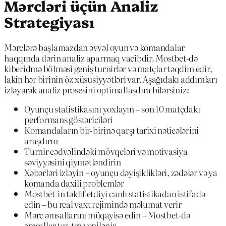
Mərcləri üçün Analiz
Strategiyası
Mərclərə başlamazdan əvvəl oyun və komandalar
haqqında dərin analiz aparmaq vacibdir. Mostbet-də
kiberidmə bölməsi geniş turnirlər və matçlar təqdim edir,
lakin hər birinin öz xüsusiyyətləri var. Aşağıdakı addımları
izləyərək analiz prosesini optimallaşdıra bilərsiniz:
Oyunçu statistikasını yoxlayın – son 10 matçdakı
performans göstəriciləri
Komandaların bir-birinə qarşı tarixi nəticələrini
araşdırın
Turnir cədvəlindəki mövqeləri və motivasiya
səviyyəsini qiymətləndirin
Xəbərləri izləyin – oyunçu dəyişiklikləri, zədələr və ya
komanda daxili problemlər
Mostbet-in təklif etdiyi canlı statistikadan istifadə
edin – bu real vaxt rejimində məlumat verir
Mərc əmsallarını müqayisə edin – Mostbet-də
əmsallar tez-tez yenilənir