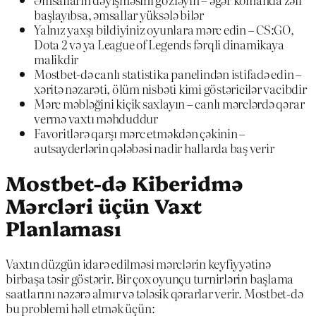
başlayıbsa, əmsallar yüksələ bilər
Yalnız yaxşı bildiyiniz oyunlara mərc edin – CS:GO,
Dota 2 və ya League of Legends fərqli dinamikaya
malikdir
Mostbet-də canlı statistika panelindən istifadə edin –
xəritə nəzarəti, ölüm nisbəti kimi göstəricilər vacibdir
Mərc məbləğini kiçik saxlayın – canlı mərclərdə qərar
vermə vaxtı məhduddur
Favoritlərə qarşı mərc etməkdən çəkinin –
autsayderlərin qələbəsi nadir hallarda baş verir
Mostbet-də Kiberidmə
Mərcləri üçün Vaxt
Planlaması
Vaxtın düzgün idarə edilməsi mərclərin keyfiyyətinə
birbaşa təsir göstərir. Bir çox oyunçu turnirlərin başlama
saatlarını nəzərə almır və tələsik qərarlar verir. Mostbet-də
bu problemi həll etmək üçün: