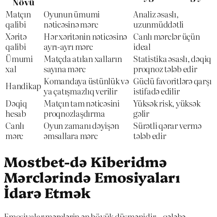
Növü
Matçın
Oyunun ümumi
Analiz əsaslı,
qalibi
nəticəsinə mərc
uzunmüddətli
Xəritə
Hər xəritənin nəticəsinə
Canlı mərclər üçün
qalibi
ayrı-ayrı mərc
ideal
Ümumi
Matçda atılan xalların
Statistika əsaslı, dəqiq
xal
sayına mərc
proqnoz tələb edir
Komandaya üstünlük və
Güclü favoritlərə qarşı
Handikap
ya çatışmazlıq verilir
istifadə edilir
Dəqiq
Matçın tam nəticəsini
Yüksək risk, yüksək
hesab
proqnozlaşdırma
gəlir
Canlı
Oyun zamanı dəyişən
Sürətli qərar vermə
mərc
əmsallara mərc
tələb edir
Mostbet-də Kiberidmə
Mərclərində Emosiyaları
İdarə Etmək
Emosiyalar mərclərin ən böyük düşmənidir – qələbə