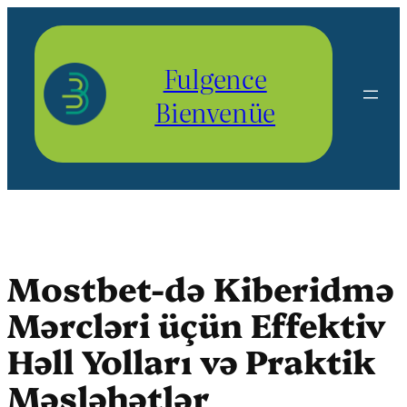
Aller
au
contenu
Fulgence
Bienvenüe
Mostbet-də Kiberidmə
Mərcləri üçün Effektiv
Həll Yolları və Praktik
Məsləhətlər