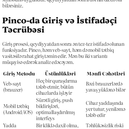
bilərsiniz.
Pinco-da Giriş və İstifadəçi
Təcrübəsi
Giriş prosesi, qeydiyyatdan sonra ən tez-tez istifadə olunan
funksiyadır. Pinco, həm veb-sayt, həm də mobil tətbiq
vasitəsilə rahat giriş təmin edir. Mən bu iki variantı
müqayisə edərək analiz edəcəyəm.
Giriş Metodu
Üstünlükləri
Mənfi Cəhətləri
Heç bir quraşdırma
Veb-sayt
Bəzi brauzerlərdə
tələb etmir, bütün
(brauzer)
yavaş yüklənə bilər
cihazlarda işləyir
Sürətli giriş, push
Cihaz yaddaşında
Mobil tətbiq
bildirişləri,
yer tutur, yeniləmə
(Android/iOS)
optimallaşdırılmış
tələb edir
interfeys
Yadda
Bir kliklə daxil olma,
Təhlükəsizlik riski