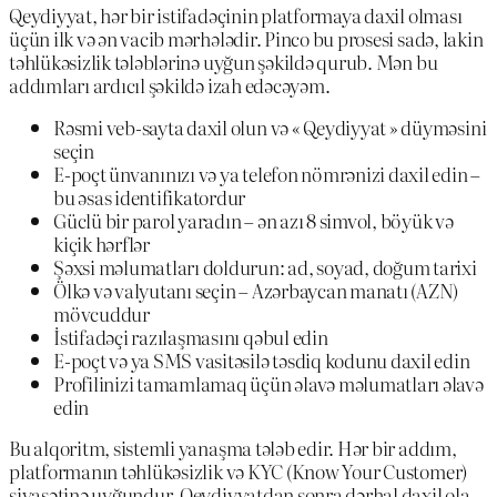
Qeydiyyat, hər bir istifadəçinin platformaya daxil olması
üçün ilk və ən vacib mərhələdir. Pinco bu prosesi sadə, lakin
təhlükəsizlik tələblərinə uyğun şəkildə qurub. Mən bu
addımları ardıcıl şəkildə izah edəcəyəm.
Rəsmi veb-sayta daxil olun və « Qeydiyyat » düyməsini
seçin
E-poçt ünvanınızı və ya telefon nömrənizi daxil edin –
bu əsas identifikatordur
Güclü bir parol yaradın – ən azı 8 simvol, böyük və
kiçik hərflər
Şəxsi məlumatları doldurun: ad, soyad, doğum tarixi
Ölkə və valyutanı seçin – Azərbaycan manatı (AZN)
mövcuddur
İstifadəçi razılaşmasını qəbul edin
E-poçt və ya SMS vasitəsilə təsdiq kodunu daxil edin
Profilinizi tamamlamaq üçün əlavə məlumatları əlavə
edin
Bu alqoritm, sistemli yanaşma tələb edir. Hər bir addım,
platformanın təhlükəsizlik və KYC (Know Your Customer)
siyasətinə uyğundur. Qeydiyyatdan sonra dərhal daxil ola