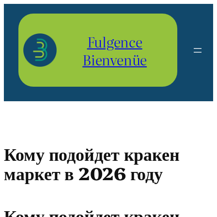
Aller
au
contenu
Fulgence
Bienvenüe
Кому подойдет кракен
маркет в 2026 году
Кому подойдет кракен