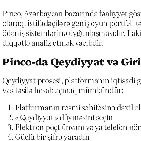
Pinco, Azərbaycan bazarında fəaliyyət gös
olaraq, istifadəçilərə geniş oyun portfeli 
ödəniş sistemlərinə uyğunlaşmasıdır. Laki
diqqətlə analiz etmək vacibdir.
Pinco-da Qeydiyyat və Gir
Qeydiyyat prosesi, platformanın iqtisadi
vasitəsilə hesab açmaq mümkündür:
Platformanın rəsmi səhifəsinə daxil o
« Qeydiyyat » düyməsini seçin
Elektron poçt ünvanı və ya telefon nö
Güclü bir şifrə yaradın