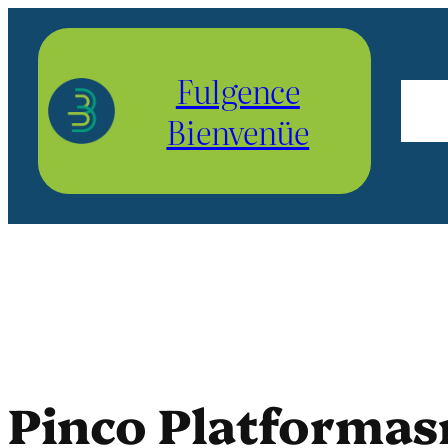
Aller
au
Fulgence
contenu
Bienvenüe
Pinco Platforması