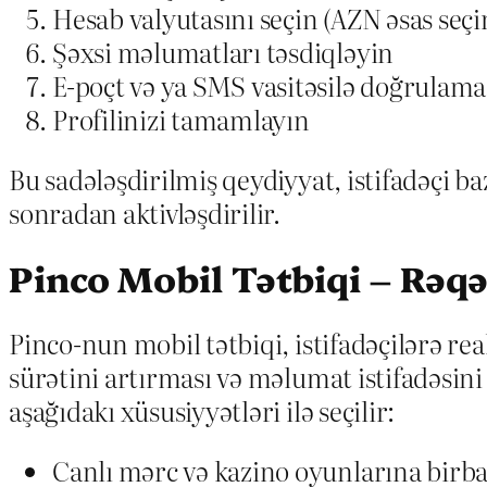
Hesab valyutasını seçin (AZN əsas seç
Şəxsi məlumatları təsdiqləyin
E-poçt və ya SMS vasitəsilə doğrulama
Profilinizi tamamlayın
Bu sadələşdirilmiş qeydiyyat, istifadəçi 
sonradan aktivləşdirilir.
Pinco Mobil Tətbiqi – Rəq
Pinco-nun mobil tətbiqi, istifadəçilərə re
sürətini artırması və məlumat istifadəsin
aşağıdakı xüsusiyyətləri ilə seçilir:
Canlı mərc və kazino oyunlarına birba