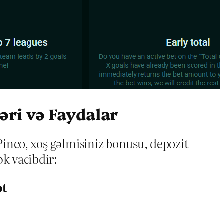
ri və Faydalar
 Pinco, xoş gəlmisiniz bonusu, depozit
ək vacibdir:
t