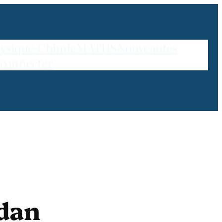
ysique-Chimie
MATHS
Nouveautés
 connecter
adan