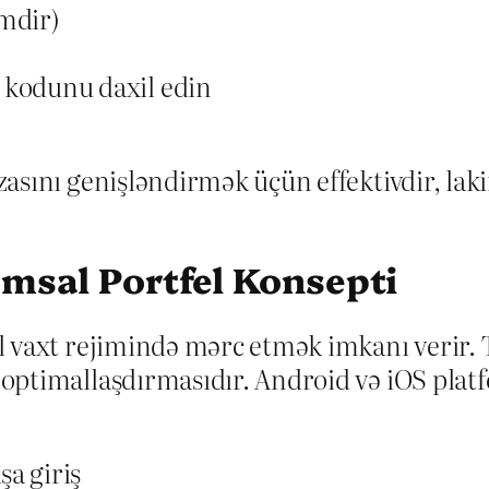
imdir)
 kodunu daxil edin
bazasını genişləndirmək üçün effektivdir, l
əmsal Portfel Konsepti
al vaxt rejimində mərc etmək imkanı verir. 
i optimallaşdırmasıdır. Android və iOS pla
şa giriş