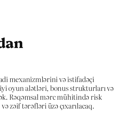
adan
di mexanizmlərini və istifadəçi
yi oyun alətləri, bonus strukturları və
cək. Rəqəmsal mərc mühitində risk
və zəif tərəfləri üzə çıxarılacaq.