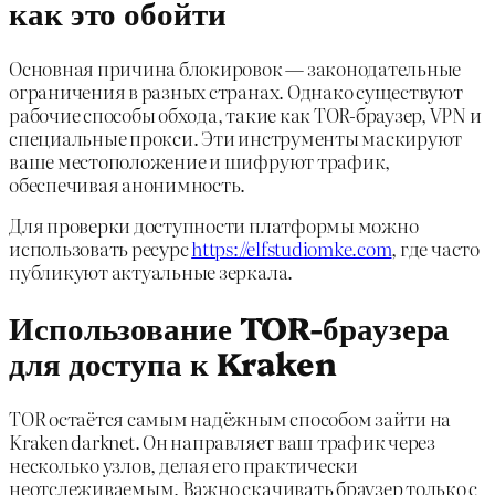
как это обойти
Основная причина блокировок — законодательные
ограничения в разных странах. Однако существуют
рабочие способы обхода, такие как TOR-браузер, VPN и
специальные прокси. Эти инструменты маскируют
ваше местоположение и шифруют трафик,
обеспечивая анонимность.
Для проверки доступности платформы можно
использовать ресурс
https://elfstudiomke.com
, где часто
публикуют актуальные зеркала.
Использование TOR-браузера
для доступа к Kraken
TOR остаётся самым надёжным способом зайти на
Kraken darknet. Он направляет ваш трафик через
несколько узлов, делая его практически
неотслеживаемым. Важно скачивать браузер только с