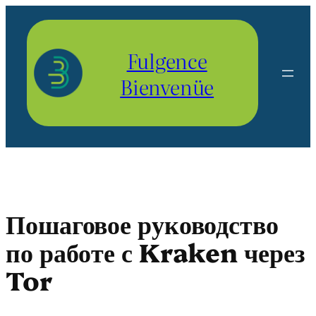
Aller
au
contenu
Fulgence
Bienvenüe
Пошаговое руководство
по работе с Kraken через
Tor