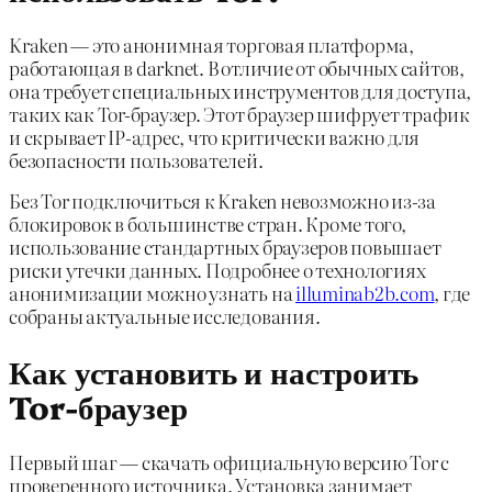
Kraken — это анонимная торговая платформа,
работающая в darknet. В отличие от обычных сайтов,
она требует специальных инструментов для доступа,
таких как Tor-браузер. Этот браузер шифрует трафик
и скрывает IP-адрес, что критически важно для
безопасности пользователей.
Без Tor подключиться к Kraken невозможно из-за
блокировок в большинстве стран. Кроме того,
использование стандартных браузеров повышает
риски утечки данных. Подробнее о технологиях
анонимизации можно узнать на
illuminab2b.com
, где
собраны актуальные исследования.
Как установить и настроить
Tor-браузер
Первый шаг — скачать официальную версию Tor с
проверенного источника. Установка занимает