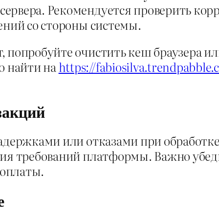
ервера. Рекомендуется проверить корр
ений со стороны системы.
 попробуйте очистить кеш браузера или
 найти на
https://fabiosilva.trendpabble
закций
задержками или отказами при обработк
вия требований платформы. Важно убед
оплаты.
е