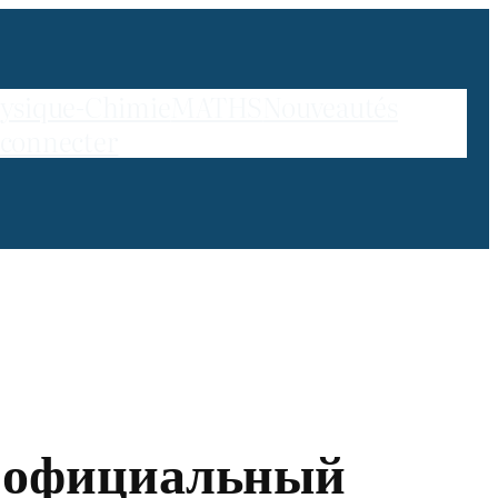
ysique-Chimie
MATHS
Nouveautés
 connecter
н официальный