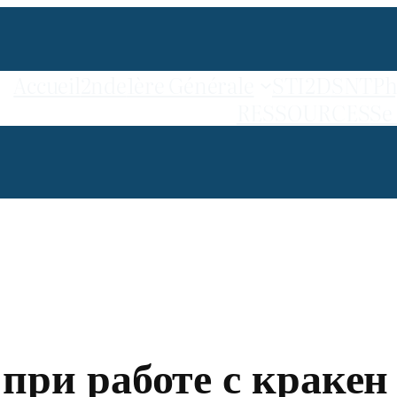
Accueil
2nde
1ère Générale
STI2D
SNT
Ph
RESSOURCES
Se
 при работе с краке