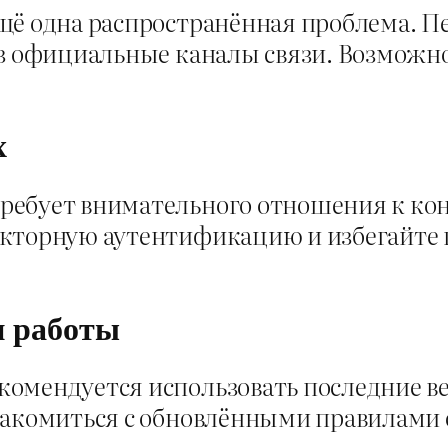
щё одна распространённая проблема. П
ез официальные каналы связи. Возможн
х
ребует внимательного отношения к ко
акторную аутентификацию и избегайте 
и работы
омендуется использовать последние ве
накомиться с обновлёнными правилами 