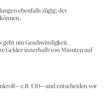
ungen ebenfalls zügig; der
 können.
es geht um Geschwindigkeit.
re Gelder innerhalb von Minuten auf
 Bankroll—z.B. €10—and entscheiden vor