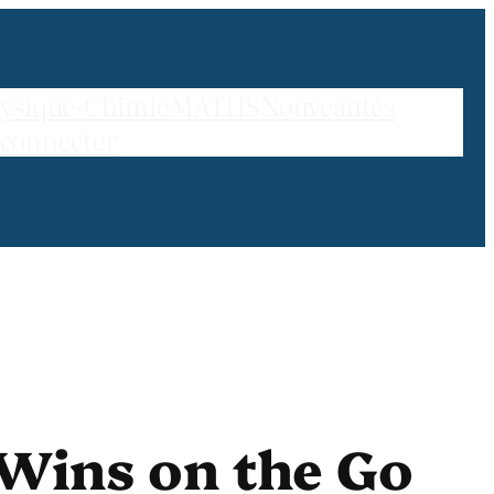
ysique-Chimie
MATHS
Nouveautés
 connecter
 Wins on the Go