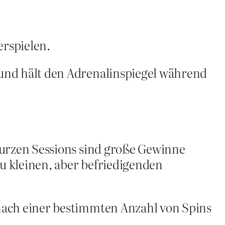
erspielen.
d und hält den Adrenalinspiegel während
 kurzen Sessions sind große Gewinne
zu kleinen, aber befriedigenden
 nach einer bestimmten Anzahl von Spins