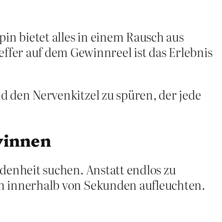
in bietet alles in einem Rausch aus
fer auf dem Gewinnreel ist das Erlebnis
d den Nervenkitzel zu spüren, der jede
winnen
edenheit suchen. Anstatt endlos zu
zen innerhalb von Sekunden aufleuchten.