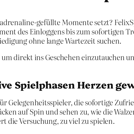
adrenaline‑gefüllte Momente setzt? FelixSp
nt des Einloggens bis zum sofortigen Tref
riedigung ohne lange Wartezeit suchen.
, um direkt ins Geschehen einzutauchen un
ive Spielphasen Herzen ge
ür Gelegenheitsspieler, die sofortige Zufri
drücken auf Spin und sehen zu, wie die Wal
rt die Versuchung, zu viel zu spielen.