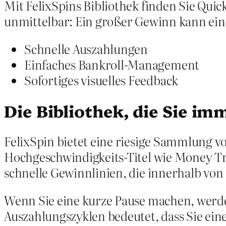
Mit FelixSpins Bibliothek finden Sie Quick
unmittelbar: Ein großer Gewinn kann ein
Schnelle Auszahlungen
Einfaches Bankroll‑Management
Sofortiges visuelles Feedback
Die Bibliothek, die Sie i
FelixSpin bietet eine riesige Sammlung vo
Hochgeschwindigkeits‑Titel wie Money Tra
schnelle Gewinnlinien, die innerhalb vo
Wenn Sie eine kurze Pause machen, werden
Auszahlungszyklen bedeutet, dass Sie ei