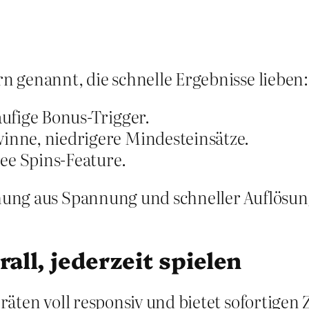
rn genannt, die schnelle Ergebnisse lieben:
ufige Bonus‑Trigger.
inne, niedrigere Mindesteinsätze.
ree Spins‑Feature.
chung aus Spannung und schneller Auflösun
ll, jederzeit spielen
Geräten voll responsiv und bietet sofortig