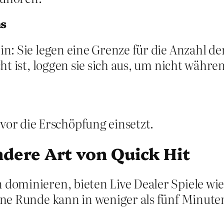
ns
in: Sie legen eine Grenze für die Anzahl de
cht ist, loggen sie sich aus, um nicht währe
vor die Erschöpfung einsetzt.
andere Art von Quick Hit
 dominieren, bieten Live Dealer Spiele wie
zelne Runde kann in weniger als fünf Minut