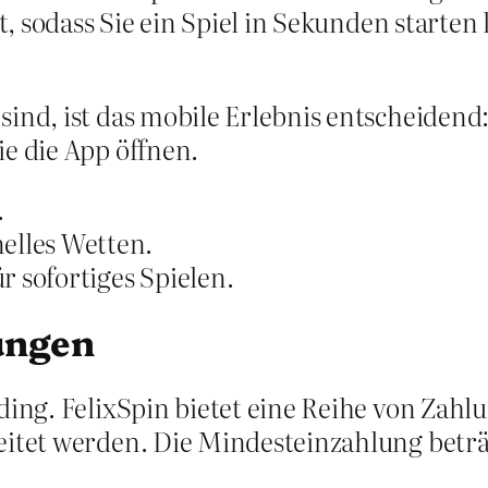
tet, sodass Sie ein Spiel in Sekunden star
sind, ist das mobile Erlebnis entscheiden
e die App öffnen.
.
elles Wetten.
 sofortiges Spielen.
ungen
unding. FelixSpin bietet eine Reihe von Z
eitet werden. Die Mindesteinzahlung beträ