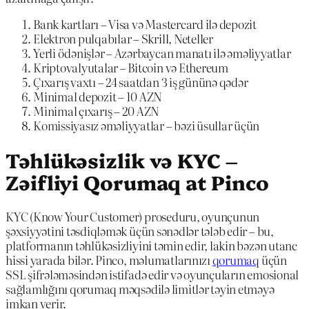
Bank kartları – Visa və Mastercard ilə depozit
Elektron pulqabılar – Skrill, Neteller
Yerli ödənişlər – Azərbaycan manatı ilə əməliyyatlar
Kriptovalyutalar – Bitcoin və Ethereum
Çıxarış vaxtı – 24 saatdan 3 iş gününə qədər
Minimal depozit – 10 AZN
Minimal çıxarış – 20 AZN
Komissiyasız əməliyyatlar – bəzi üsullar üçün
Təhlükəsizlik və KYC –
Zəifliyi Qorumaq at Pinco
KYC (Know Your Customer) proseduru, oyunçunun
şəxsiyyətini təsdiqləmək üçün sənədlər tələb edir – bu,
platformanın təhlükəsizliyini təmin edir, lakin bəzən utanc
hissi yarada bilər. Pinco, məlumatlarınızı
qorumaq
üçün
SSL şifrələməsindən istifadə edir və oyunçuların emosional
sağlamlığını qorumaq məqsədilə limitlər təyin etməyə
imkan verir.