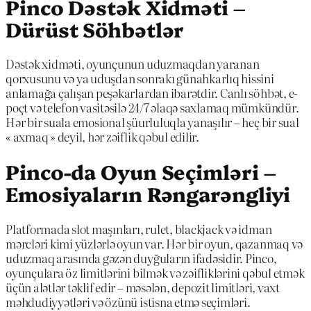
Pinco Dəstək Xidməti –
Dürüst Söhbətlər
Dəstək xidməti, oyunçunun uduzmaqdan yaranan
qorxusunu və ya uduşdan sonrakı günahkarlıq hissini
anlamağa çalışan peşəkarlardan ibarətdir. Canlı söhbət, e-
poçt və telefon vasitəsilə 24/7 əlaqə saxlamaq mümkündür.
Hər bir suala emosional şüurluluqla yanaşılır – heç bir sual
« axmaq » deyil, hər zəiflik qəbul edilir.
Pinco-da Oyun Seçimləri –
Emosiyaların Rəngarəngliyi
Platformada slot maşınları, rulet, blackjack və idman
mərcləri kimi yüzlərlə oyun var. Hər bir oyun, qazanmaq və
uduzmaq arasında gəzən duyğuların ifadəsidir. Pinco,
oyunçulara öz limitlərini bilmək və zəifliklərini qəbul etmək
üçün alətlər təklif edir – məsələn, depozit limitləri, vaxt
məhdudiyyətləri və özünü istisna etmə seçimləri.