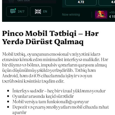
Pinco Mobil Tətbiqi – Hər
Yerdə Dürüst Qalmaq
Mobil tətbiq, oyunçunun emosional vəziyyətini idarə
etməsinə kömək edən minimalist interfeysə malikdir. Hər
bir düymə və bölmə, impulsiv qərarların qarşısını almaq
üçün düşünülmüş şəkildə yerləşdirilib. Tətbiq həm
Android, həm də iOS cihazlarında işləyir və oyun
təcrübəsini kəsintisiz təqdim edir.
İnterfeys sadədir – heç bir vizual yüklənmə yoxdur
Oyunlar arasında keçid sürətlidir
Mobil versiya tam funksionallığı qoruyur
Depozit və çıxarış əməliyyatları mobil cihazda rahat
aparılır