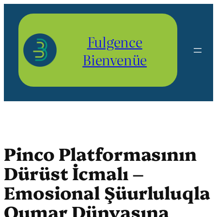
Aller
au
contenu
Fulgence
Bienvenüe
Pinco Platformasının
Dürüst İcmalı –
Emosional Şüurluluqla
Qumar Dünyasına