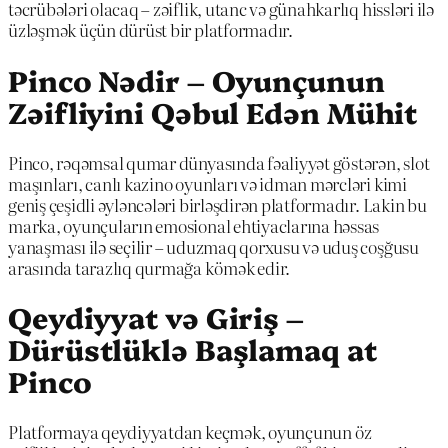
təcrübələri olacaq – zəiflik, utanc və günahkarlıq hissləri ilə
üzləşmək üçün dürüst bir platformadır.
Pinco Nədir – Oyunçunun
Zəifliyini Qəbul Edən Mühit
Pinco, rəqəmsal qumar dünyasında fəaliyyət göstərən, slot
maşınları, canlı kazino oyunları və idman mərcləri kimi
geniş çeşidli əyləncələri birləşdirən platformadır. Lakin bu
marka, oyunçuların emosional ehtiyaclarına həssas
yanaşması ilə seçilir – uduzmaq qorxusu və uduş coşğusu
arasında tarazlıq qurmağa kömək edir.
Qeydiyyat və Giriş –
Dürüstlüklə Başlamaq at
Pinco
Platformaya qeydiyyatdan keçmək, oyunçunun öz