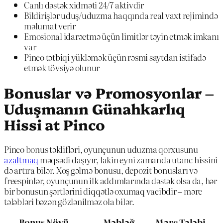
Canlı dəstək xidməti 24/7 aktivdir
Bildirişlər uduş/uduzma haqqında real vaxt rejimində
məlumat verir
Emosional idarəetmə üçün limitlər təyin etmək imkanı
var
Pinco tətbiqi yükləmək üçün rəsmi saytdan istifadə
etmək tövsiyə olunur
Bonuslar və Promosyonlar –
Uduşmanın Günahkarlıq
Hissi at Pinco
Pinco bonus təklifləri, oyunçunun uduzma qorxusunu
azaltmaq
məqsədi daşıyır, lakin eyni zamanda utanc hissini
də artıra bilər. Xoş gəlmə bonusu, depozit bonusları və
freespinlər, oyunçunun ilk addımlarında dəstək olsa da, hər
bir bonusun şərtlərini diqqətlə oxumaq vacibdir – mərc
tələbləri bəzən gözlənilməz ola bilər.
Bonus Növü
Məbləğ
Mərc Tələbi