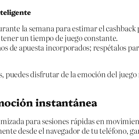
teligente
rante la semana para estimar el cashback 
antener un tiempo de juego constante.
s de apuesta incorporados; respétalos para
, puedes disfrutar de la emoción del juego
moción instantánea
imizada para sesiones rápidas en movimien
amente desde el navegador de tu teléfono, 