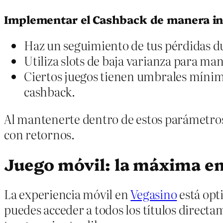
Implementar el Cashback de manera in
Haz un seguimiento de tus pérdidas du
Utiliza slots de baja varianza para m
Ciertos juegos tienen umbrales mínimo
cashback.
Al mantenerte dentro de estos parámetros
con retornos.
Juego móvil: la máxima e
La experiencia móvil en
Vegasino
está opt
puedes acceder a todos los títulos direct