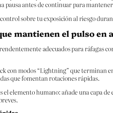
na pausa antes de continuar para mantener 
ontrol sobre tu exposición al riesgo durant
ue mantienen el pulso en a
prendentemente adecuados para ráfagas cort
ck con modos “Lightning” que terminan en 
adas que fomentan rotaciones rápidas.
o es el elemento humano: añade una capa de
breves.
rápidas