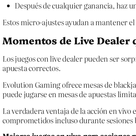
Después de cualquier ganancia, haz u
Estos micro‑ajustes ayudan a mantener el c
Momentos de Live Dealer q
Los juegos con live dealer pueden ser sor
apuesta correctos.
Evolution Gaming ofrece mesas de blackja
puede jugarse en mesas de apuestas limit
La verdadera ventaja de la acción en viv
comprometidos incluso durante sesiones 
Mejores juegos en vivo para sesiones 