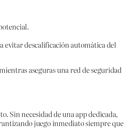
potencial.
 evitar descalificación automática del
 mientras aseguras una red de seguridad
to. Sin necesidad de una app dedicada,
garantizando juego inmediato siempre que