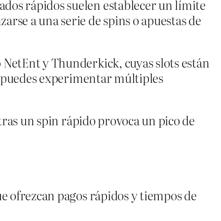
dos rápidos suelen establecer un límite
arse a una serie de spins o apuestas de
 NetEnt y Thunderkick, cuyas slots están
s, puedes experimentar múltiples
 tras un spin rápido provoca un pico de
ue ofrezcan pagos rápidos y tiempos de