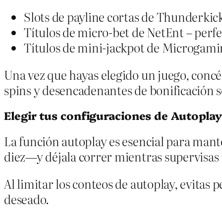
Slots de payline cortas de Thunderkic
Títulos de micro‑bet de NetEnt – perfe
Títulos de mini‑jackpot de Microgami
Una vez que hayas elegido un juego, concé
spins y desencadenantes de bonificación s
Elegir tus configuraciones de Autopla
La función autoplay es esencial para mant
diez—y déjala correr mientras supervisas 
Al limitar los conteos de autoplay, evita
deseado.