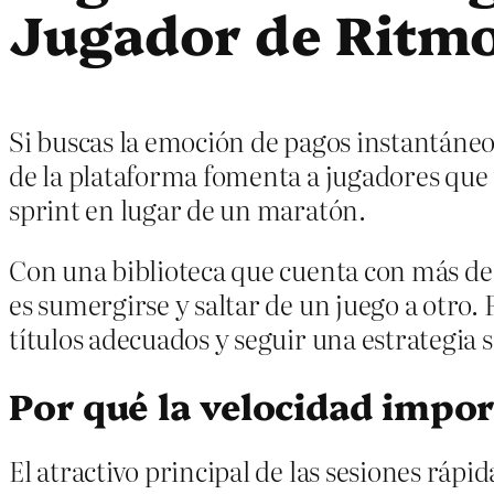
Jugador de Ritmo
Si buscas la emoción de pagos instantáneo
de la plataforma fomenta a jugadores que 
sprint en lugar de un maratón.
Con una biblioteca que cuenta con más de 1
es sumergirse y saltar de un juego a otro. 
títulos adecuados y seguir una estrategia 
Por qué la velocidad impor
El atractivo principal de las sesiones ráp