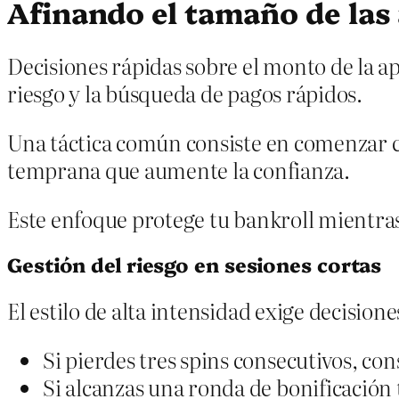
Afinando el tamaño de las
Decisiones rápidas sobre el monto de la ap
riesgo y la búsqueda de pagos rápidos.
Una táctica común consiste en comenzar 
temprana que aumente la confianza.
Este enfoque protege tu bankroll mientras 
Gestión del riesgo en sesiones cortas
El estilo de alta intensidad exige decisio
Si pierdes tres spins consecutivos, con
Si alcanzas una ronda de bonificación 