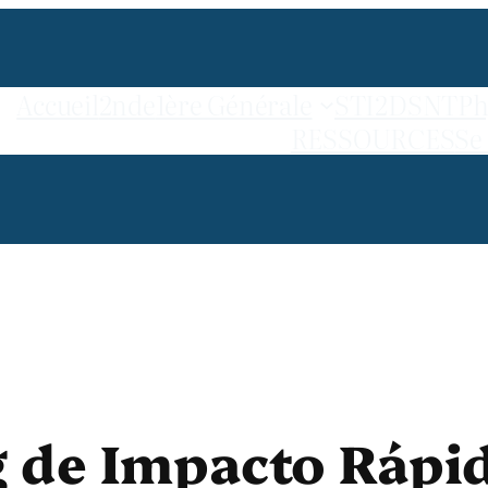
Accueil
2nde
1ère Générale
STI2D
SNT
Ph
RESSOURCES
Se
 de Impacto Rápid