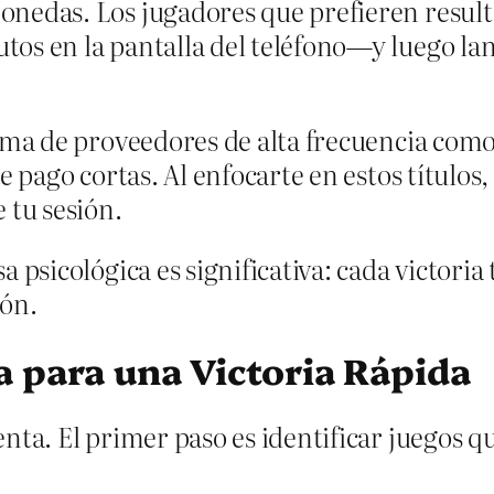
nedas. Los jugadores que prefieren resulta
s en la pantalla del teléfono—y luego lanz
ama de proveedores de alta frecuencia como
e pago cortas. Al enfocarte en estos título
 tu sesión.
 psicológica es significativa: cada victoria
ión.
a para una Victoria Rápida
nta. El primer paso es identificar juegos q