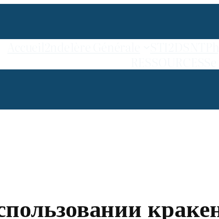
Accueil
2nde
1ère Générale
STI2D
SNT
Ph
RESSOURCES
Se
спользовании кракен