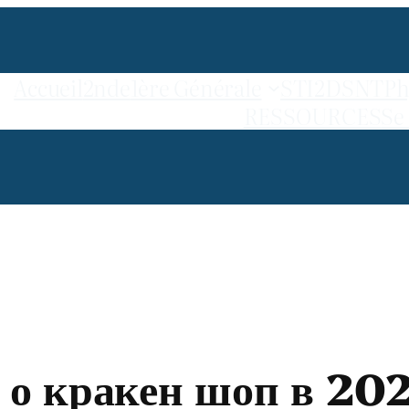
Accueil
2nde
1ère Générale
STI2D
SNT
Ph
RESSOURCES
Se
ь о кракен шоп в 20