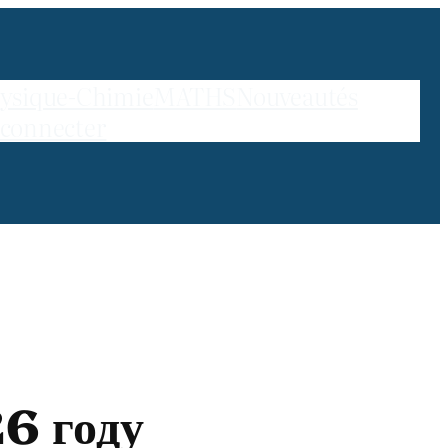
ysique-Chimie
MATHS
Nouveautés
 connecter
26 году