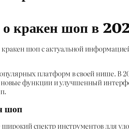
ь о кракен шоп в 20
 кракен шоп с актуальной информацией
опулярных платформ в своей нише. В 20
м новые функции и улучшенный интерфе
п.
н шоп
 широкий спектр инструментов для удо