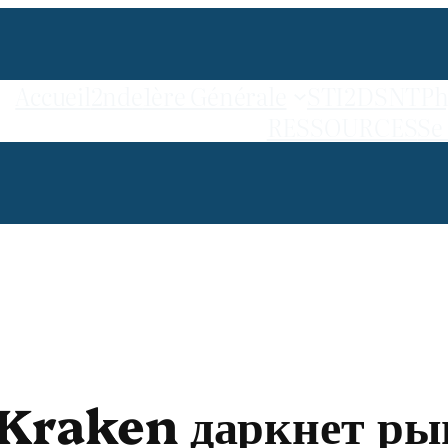
Accueil
2nde
1ère Générale
STI2D
SNT
Ph
RESSOURCES
Se
Kraken даркнет рын