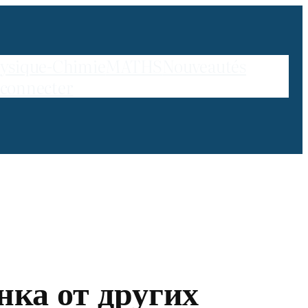
ysique-Chimie
MATHS
Nouveautés
 connecter
ка от других