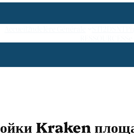
Accueil
2nde
1ère Générale
STI2D
SNT
Ph
RESSOURCES
Se
ойки Kraken площа