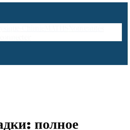
ysique-Chimie
MATHS
Nouveautés
 connecter
дки: полное