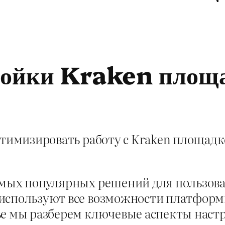
ойки Kraken площа
оптимизировать работу с Kraken площа
амых популярных решений для пользов
используют все возможности платформы
ье мы разберем ключевые аспекты наст