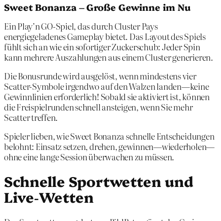
Sweet Bonanza – Große Gewinne im Nu
Ein Play’n GO‑Spiel, das durch Cluster Pays
energiegeladenes Gameplay bietet. Das Layout des Spiels
fühlt sich an wie ein sofortiger Zuckerschub: Jeder Spin
kann mehrere Auszahlungen aus einem Cluster generieren.
Die Bonusrunde wird ausgelöst, wenn mindestens vier
Scatter-Symbole irgendwo auf den Walzen landen—keine
Gewinnlinien erforderlich! Sobald sie aktiviert ist, können
die Freispielrunden schnell ansteigen, wenn Sie mehr
Scatter treffen.
Spieler lieben, wie Sweet Bonanza schnelle Entscheidungen
belohnt: Einsatz setzen, drehen, gewinnen—wiederholen—
ohne eine lange Session überwachen zu müssen.
Schnelle Sportwetten und
Live‑Wetten