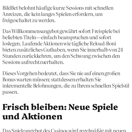
BildBet belohnt häufige kurze Sessions mit schnellen
Anreizen, die kein langes Spielen erfordern, um
freigeschaltet zu werden.
Das Willkommensangebot gewährt sofort Freispiele bei
beliebten Titeln—einfach beanspruchen und sofort
loslegen. Laufende Aktionen wie tägliche Reload-Boni
bieten zusätzliches Guthaben, wenn Sie innerhalb von 24
Stunden zurückkehren, um den Schwung zwischen den
Sessions aufrechtzuerhalten.
Dieses Vorgehen bedeutet, dass Sie nie auf einen großen
Bonus warten müssen; stattdessen erhalten Sie
inkrementelle Belohnungen, die zu Ihrem schnellen Spielstil
passen.
Frisch bleiben: Neue Spiele
und Aktionen
Das Spieleangebot des Casinos wird regelmäßig mit neuen