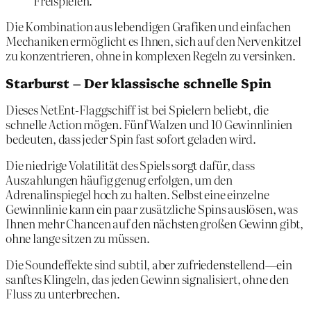
Freispielen.
Die Kombination aus lebendigen Grafiken und einfachen
Mechaniken ermöglicht es Ihnen, sich auf den Nervenkitzel
zu konzentrieren, ohne in komplexen Regeln zu versinken.
Starburst – Der klassische schnelle Spin
Dieses NetEnt-Flaggschiff ist bei Spielern beliebt, die
schnelle Action mögen. Fünf Walzen und 10 Gewinnlinien
bedeuten, dass jeder Spin fast sofort geladen wird.
Die niedrige Volatilität des Spiels sorgt dafür, dass
Auszahlungen häufig genug erfolgen, um den
Adrenalinspiegel hoch zu halten. Selbst eine einzelne
Gewinnlinie kann ein paar zusätzliche Spins auslösen, was
Ihnen mehr Chancen auf den nächsten großen Gewinn gibt,
ohne lange sitzen zu müssen.
Die Soundeffekte sind subtil, aber zufriedenstellend—ein
sanftes Klingeln, das jeden Gewinn signalisiert, ohne den
Fluss zu unterbrechen.