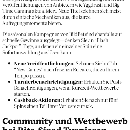
Veröffentlichungen von Anbietern wie Yggdrasil und Big
Time Gaming aktualisiert. Neue Titel zeichnen sich meist
durch einfache Mechaniken aus, die kurze
Aufregungsmomente bieten.
Die saisonalen Kampagnen von BildBet sind ebenfalls auf
schnelle Gewinne ausgelegt—denken Sie an “Flash
Jackpot”-Tage, an denen ein einzelner Spin eine
Sofortauszahlung auslösen kann.
Neue Veröffentlichungen:
Schauen Sie im Tab
“New Games” nach frischen Releases, die zu Ihrem
Tempo passen.
Turnierbenachrichtigungen:
Erhalten Sie Push-
Benachrichtigungen, wenn Kurzzeit‑Wettbewerbe
starten.
Cashback‑Aktionen:
Erhalten Sie nach nur fünf
Spins einen Teil Ihrer Verluste zurück.
Community und Wettbewerb
bei Bite‑Sized Turnieren