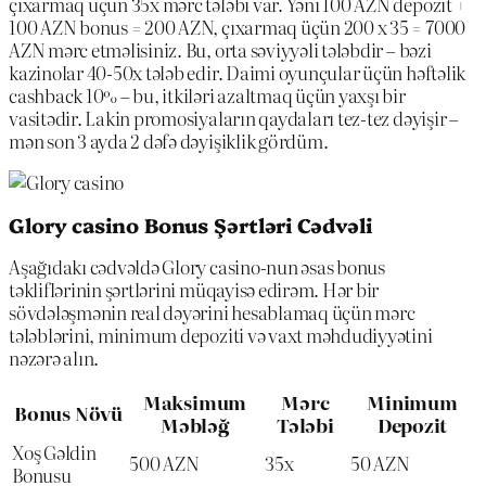
çıxarmaq üçün 35x mərc tələbi var. Yəni 100 AZN depozit +
100 AZN bonus = 200 AZN, çıxarmaq üçün 200 x 35 = 7000
AZN mərc etməlisiniz. Bu, orta səviyyəli tələbdir – bəzi
kazinolar 40-50x tələb edir. Daimi oyunçular üçün həftəlik
cashback 10% – bu, itkiləri azaltmaq üçün yaxşı bir
vasitədir. Lakin promosiyaların qaydaları tez-tez dəyişir –
mən son 3 ayda 2 dəfə dəyişiklik gördüm.
Glory casino Bonus Şərtləri Cədvəli
Aşağıdakı cədvəldə Glory casino-nun əsas bonus
təkliflərinin şərtlərini müqayisə edirəm. Hər bir
sövdələşmənin real dəyərini hesablamaq üçün mərc
tələblərini, minimum depoziti və vaxt məhdudiyyətini
nəzərə alın.
Maksimum
Mərc
Minimum
Bonus Növü
Məbləğ
Tələbi
Depozit
Xoş Gəldin
500 AZN
35x
50 AZN
Bonusu