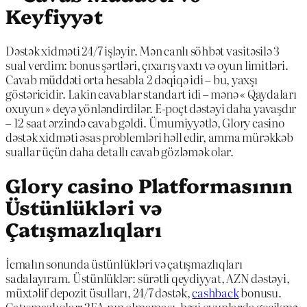
Keyfiyyət
Dəstək xidməti 24/7 işləyir. Mən canlı söhbət vasitəsilə 3
sual verdim: bonus şərtləri, çıxarış vaxtı və oyun limitləri.
Cavab müddəti orta hesabla 2 dəqiqə idi – bu, yaxşı
göstəricidir. Lakin cavablar standart idi – mənə « Qaydaları
oxuyun » deyə yönləndirdilər. E-poçt dəstəyi daha yavaşdır
– 12 saat ərzində cavab gəldi. Ümumiyyətlə, Glory casino
dəstək xidməti əsas problemləri həll edir, amma mürəkkəb
suallar üçün daha detallı cavab gözləmək olar.
Glory casino Platformasının
Üstünlükləri və
Çatışmazlıqları
İcmalın sonunda üstünlükləri və çatışmazlıqları
sadalayıram. Üstünlüklər: sürətli qeydiyyat, AZN dəstəyi,
müxtəlif depozit üsulları, 24/7 dəstək,
cashback
bonusu.
Çatışmazlıqlar: 2FA-nın olmaması, bəzi oyunlarda gecikmə,