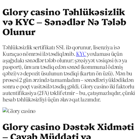
Glory casino Təhlükəsizlik
və KYC – Sənədlər Nə Tələb
Olunur
Təhlükəsizlik sertifikatı SSL ilə qorunur, lisenziya isə
Kuraçao nömrəsi ilə təsdiqlənib.
KYC
yoxlaması üçün
aşağıdakı sənədlər tələb olunur: şəxsiyyət vəsiqəsi (və ya
pasport), ünvanı təsdiq edən sənəd (kommunal ödəniş
qəbzi) və depozit üsulunun təsdiqi (kartın ön üzü). Mən bu
prosesi 2 gün ərzində tamamladım – sənədləri yüklədikdən
sonra e-poçt vasitəsilə təsdiq gəldi. Glory casino iki faktorlu
autentifikasiya (2FA) təklif etmir – bu, çatışmazlıqdır, çünki
hesab təhlükəsizliyi üçün əlavə qat lazımdır.
Glory casino Dəstək Xidməti
– Cavab Müddəti və