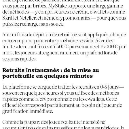
vous jouez par bribes. MyStake supporte une large gamme
de méthodes — y compris cartes de crédit, e-wallets comme
Skrill et Neteller, et même cryptomonnaies — pour que vous
puissiez recharger sans souci.
Aucun frais de dépôt ou de retrait ne sont appliqués, chaque
euro comptant pour votre prochaine session. Avec des
limites de retrait fixées à 7 500 € par semaine et 15 000 € par
mois, les joueurs atteignent rarement un plafond lors de
sessions rapides.
Retraits instantanés : de la mise au
portefeuille en quelques minutes
La plateforme se targue de traiter les retraits en 0-5 jours —
souvent en quelques heures si vous utilisez des méthodes
rapides comme la cryptomonnaie ou les e-wallets. Cette
efficacité correspond parfaitement au besoin du joueur de
gratification immédiate.
Comme la plupart des joueurs à haute intensité ne
accumulent pas de gains massifs sur de longues périodes, la