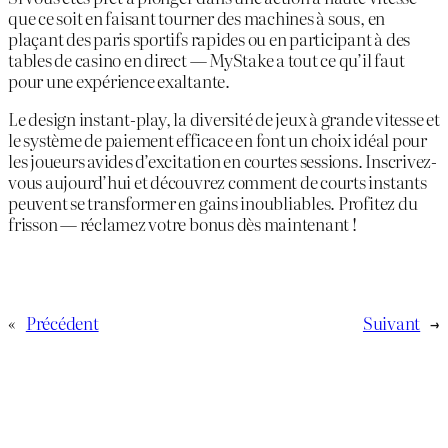
que ce soit en faisant tourner des machines à sous, en
plaçant des paris sportifs rapides ou en participant à des
tables de casino en direct — MyStake a tout ce qu’il faut
pour une expérience exaltante.
Le design instant-play, la diversité de jeux à grande vitesse et
le système de paiement efficace en font un choix idéal pour
les joueurs avides d’excitation en courtes sessions. Inscrivez-
vous aujourd’hui et découvrez comment de courts instants
peuvent se transformer en gains inoubliables. Profitez du
frisson — réclamez votre bonus dès maintenant !
«
Précédent
Suivant
→