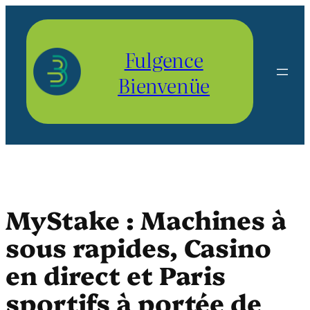
Aller
au
contenu
Fulgence
Bienvenüe
MyStake : Machines à
sous rapides, Casino
en direct et Paris
sportifs à portée de