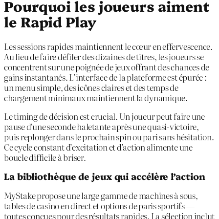
Pourquoi les joueurs aiment
le Rapid Play
Les sessions rapides maintiennent le cœur en effervescence.
Au lieu de faire défiler des dizaines de titres, les joueurs se
concentrent sur une poignée de jeux offrant des chances de
gains instantanés. L’interface de la plateforme est épurée :
un menu simple, des icônes claires et des temps de
chargement minimaux maintiennent la dynamique.
Le timing de décision est crucial. Un joueur peut faire une
pause d’une seconde haletante après une quasi-victoire,
puis replonger dans le prochain spin ou pari sans hésitation.
Ce cycle constant d’excitation et d’action alimente une
boucle difficile à briser.
La bibliothèque de jeux qui accélère l’action
MyStake propose une large gamme de machines à sous,
tables de casino en direct et options de paris sportifs —
toutes conçues pour des résultats rapides. La sélection inclut