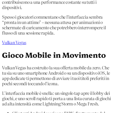
contribuiscono a una performance costante su tutti i
dispositivi.
Spesso i giocatori commentano che l’interfaccia sembra
“pronta in un attimo” – nessuna attesa per animazioni o
schermate di caricamento che potrebbero interrompere il
flusso di una sessione rapida.
Vulkan Vegas
Gioco Mobile in Movimento
Vulkan Vegas ha costruito la sua offerta mobile da zero. Che
tu sia su uno smartphone Android o su un dispositivo iOS, le
app dedicate ti permettono di avviare i tuoi titoli preferiti in
pochi secondi toccando l’icona.
L’interfaccia mobile è snella: un singolo tap apre il lobby dei
giochi, e uno scroll rapido ti porta a una lista curata di giochi
ad alta intensità come Lightning Storm o Mega Fresh.