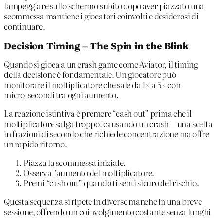
lampeggiare sullo schermo subito dopo aver piazzato una
scommessa mantiene i giocatori coinvolti e desiderosi di
continuare.
Decision Timing – The Spin in the Blink
Quando si gioca a un crash game come Aviator, il timing
della decisione è fondamentale. Un giocatore può
monitorare il moltiplicatore che sale da 1× a 5× con
micro‑secondi tra ogni aumento.
La reazione istintiva è premere “cash out” prima che il
moltiplicatore salga troppo, causando un crash—una scelta
in frazioni di secondo che richiede concentrazione ma offre
un rapido ritorno.
Piazza la scommessa iniziale.
Osserva l’aumento del moltiplicatore.
Premi “cash out” quando ti senti sicuro del rischio.
Questa sequenza si ripete in diverse manche in una breve
sessione, offrendo un coinvolgimento costante senza lunghi