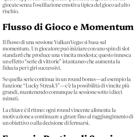
giocate senza l’oscillazione emotiva tipica del gioco ad alto
rischio.
Flusso di Gioco e Momentum
Il flusso di una sessione Vulkan Vegas si basa sul
momentum. Un giocatore può iniziare con uno spin di slot
standard che produce una vincita modesta; questo innesca
un effetto “serie di vittorie” istantaneo che aumenta la
fiducia per i giri successivi.
Se quella serie continua in un round bonus—ad esempio la
funzione “Lucky Streak 3”—c’è la possibilità di vincite più
grandi, mantenendo comunque la sessione sotto i dieci
minuti.
La chiave è il ritmo: ogni round vincente alimenta la
motivazione a continuare a girare fino al raggiungimento di
un obiettivo o alla decisione di fermarsi.