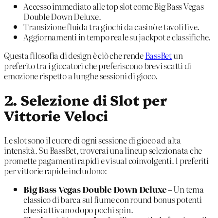
Accesso immediato alle top slot come Big Bass Vegas
Double Down Deluxe.
Transizione fluida tra giochi da casinò e tavoli live.
Aggiornamenti in tempo reale su jackpot e classifiche.
Questa filosofia di design è ciò che rende
BassBet
un
preferito tra i giocatori che preferiscono brevi scatti di
emozione rispetto a lunghe sessioni di gioco.
2. Selezione di Slot per
Vittorie Veloci
Le slot sono il cuore di ogni sessione di gioco ad alta
intensità. Su BassBet, troverai una lineup selezionata che
promette pagamenti rapidi e visual coinvolgenti. I preferiti
per vittorie rapide includono:
Big Bass Vegas Double Down Deluxe
– Un tema
classico di barca sul fiume con round bonus potenti
che si attivano dopo pochi spin.