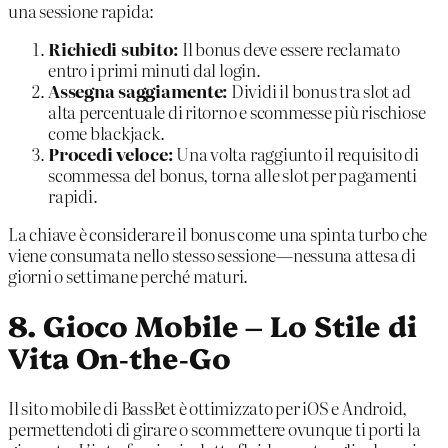
una sessione rapida:
Richiedi subito:
Il bonus deve essere reclamato
entro i primi minuti dal login.
Assegna saggiamente:
Dividi il bonus tra slot ad
alta percentuale di ritorno e scommesse più rischiose
come blackjack.
Procedi veloce:
Una volta raggiunto il requisito di
scommessa del bonus, torna alle slot per pagamenti
rapidi.
La chiave è considerare il bonus come una spinta turbo che
viene consumata nello stesso sessione—nessuna attesa di
giorni o settimane perché maturi.
8. Gioco Mobile – Lo Stile di
Vita On‑the‑Go
Il sito mobile di BassBet è ottimizzato per iOS e Android,
permettendoti di girare o scommettere ovunque ti porti la