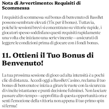
Nota di Avvertimento: Requisiti di
Scommessa
I requisiti di scommessa sul bonus di benvenuto di BassBet
possono sembrare elevati (35x per il bonus). Tuttavia,
poiché le sessioni brevi si concentrano su vittorie rapide, i
giocatori spesso soddisfano questi requisiti rapidamente
una volta che iniziano una serie vincente—assicurati di
leggere le condizioni prima di giocare con i fondi bonus.
11. Ottieni il Tuo Bonus di
Benvenuto!
La tua prossima sessione di gioco ad alta intensità è a pochi
clic di distanza. Accedi oggi a BassBet Casino, reclama il tuo
bonus di benvenuto e inizia a girare le ruote con la sicurezza
di vincite istantanee e punti decisione fulminei. Non lasciare
passare altro tempo—approfitta di questa opportunità ora e
senti l’emozione della vittoria non appena il tuo primo spin
si ferma!