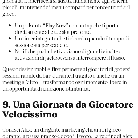
giornata. L’interfaccia si adatta fluidamente agli schermi
piccoli, mantenendo i menu compatti per concentrarti sul
gioco.
Un pulsante “Play Now” con un tap che ti porta
direttamente alle tue slot preferite.
Un timer integrato che ti ricorda quando il tempo di
sessione sta per scadere.
Notifiche push che ti avvisano di grandi vincite o
attivazioni di jackpot senza interrompere il flusso.
Questo design mobile-first permette ai giocatori di godersi
sessioni rapide da bar, durante il tragitto o anche tra un
meeting e l’altro—trasformando ogni momento libero in
un’opportunità di emozione istantanea.
9. Una Giornata da Giocatore
Velocissimo
Conosci Alex: un dirigente marketing che ama il gioco
durante la pausa pranzo e dopo il lavoro. La routine di Alex