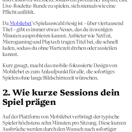
Live‑Roulette‑Runde zu spielen, sich niemals wie eine
Pflicht anfühlt.
Da
Mobilebet
’s Spielauswahl riesig ist – über viertausend
Titel – gibt es immer etwas Neues, das du in wenigen
Minuten ausprobieren kannst. Anbieter wie NetEnt,
Microgaming und Playtech tragen Titel bei, die schnell
laden, sodass du ohne Wartezeit drehen oder austeilen
kannst.
Kurz gesagt, macht das mobile‑fokussierte Design von
Mobilebet es zum Anlaufpunkt für alle, die sofortiges
Spielen ohne lange Bildschirmzeit wünschen.
2. Wie kurze Sessions dein
Spiel prägen
Auf der Plattform von Mobilebet verbringt der typische
Spieler höchstens zehn Minuten pro Sitzung. Diese kurzen
Ausbrüche werden durch den Wunsch nach sofortiger