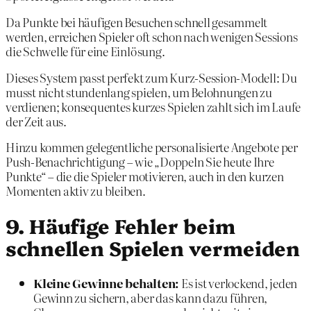
Da Punkte bei häufigen Besuchen schnell gesammelt
werden, erreichen Spieler oft schon nach wenigen Sessions
die Schwelle für eine Einlösung.
Dieses System passt perfekt zum Kurz‑Session‑Modell: Du
musst nicht stundenlang spielen, um Belohnungen zu
verdienen; konsequentes kurzes Spielen zahlt sich im Laufe
der Zeit aus.
Hinzu kommen gelegentliche personalisierte Angebote per
Push‑Benachrichtigung – wie „Doppeln Sie heute Ihre
Punkte“ – die die Spieler motivieren, auch in den kurzen
Momenten aktiv zu bleiben.
9. Häufige Fehler beim
schnellen Spielen vermeiden
Kleine Gewinne behalten:
Es ist verlockend, jeden
Gewinn zu sichern, aber das kann dazu führen,