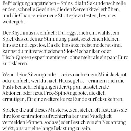
Befriedigung angetrieben – Spins, die in Sekundenschnelle
enden, schnelle Gewinne, die den Nervenkitzel erhöhen,
und die Chance, eine neue Strategie zu testen, bevor es
weitergeht.
Der Rhythmus ist einfach: Du loggst dich ein, wählst ein
Spiel, das zu deiner Stimmung passt, setzt einen kleinen
Einsatz und legst los. Da die Einsätze meist moderat sind,
kannst du mit verschiedenen Slot‑Mechaniken oder
Tisch‑Quoten experimentieren, ohne mehr als ein paar Euro
zu riskieren.
Wenn deine Sitzung endet – sei es nach einem Mini‑Jackpot
oder einfach, weil du nach Hause gehst – erinnern dich die
Push‑Benachrichtigungen der App an ausstehende
Aktionen oder neue Free‑Spin‑Angebote, die dich
ermutigen, für eine weitere kurze Runde zurückzukehren.
Spieler, die auf dieses Muster setzen, stellen oft fest, dass sie
ihre Konzentration aufrechterhalten und Müdigkeit
vermeiden können, sodass jeder Besuch wie ein Neuanfang
wirkt, anstatt eine lange Belastung zu sein.