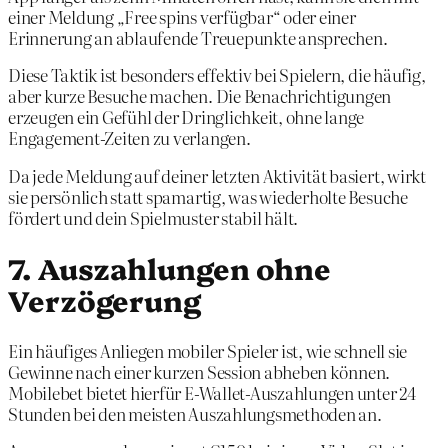
einer Meldung „Free spins verfügbar“ oder einer
Erinnerung an ablaufende Treuepunkte ansprechen.
Diese Taktik ist besonders effektiv bei Spielern, die häufig,
aber kurze Besuche machen. Die Benachrichtigungen
erzeugen ein Gefühl der Dringlichkeit, ohne lange
Engagement‑Zeiten zu verlangen.
Da jede Meldung auf deiner letzten Aktivität basiert, wirkt
sie persönlich statt spamartig, was wiederholte Besuche
fördert und dein Spielmuster stabil hält.
7. Auszahlungen ohne
Verzögerung
Ein häufiges Anliegen mobiler Spieler ist, wie schnell sie
Gewinne nach einer kurzen Session abheben können.
Mobilebet bietet hierfür E‑Wallet‑Auszahlungen unter 24
Stunden bei den meisten Auszahlungsmethoden an.