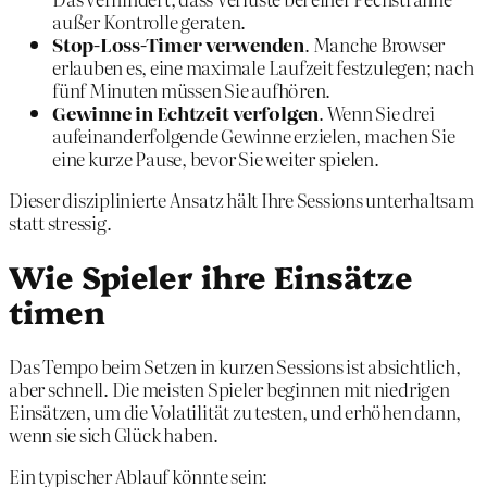
außer Kontrolle geraten.
Stop‑Loss‑Timer verwenden
. Manche Browser
erlauben es, eine maximale Laufzeit festzulegen; nach
fünf Minuten müssen Sie aufhören.
Gewinne in Echtzeit verfolgen
. Wenn Sie drei
aufeinanderfolgende Gewinne erzielen, machen Sie
eine kurze Pause, bevor Sie weiter spielen.
Dieser disziplinierte Ansatz hält Ihre Sessions unterhaltsam
statt stressig.
Wie Spieler ihre Einsätze
timen
Das Tempo beim Setzen in kurzen Sessions ist absichtlich,
aber schnell. Die meisten Spieler beginnen mit niedrigen
Einsätzen, um die Volatilität zu testen, und erhöhen dann,
wenn sie sich Glück haben.
Ein typischer Ablauf könnte sein: