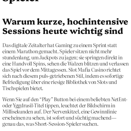
Warum kurze, hochintensive
Sessions heute wichtig sind
Das digitale Zeitalter hat Gaming zu einem Sprint statt
einem Marathon gemacht. Spieler sitzen nicht mehr
stundenlang, um Jackpots zu jagen; sie springen direkt in
eine Handvoll Spins, sehen die Walzen blitzen und verlassen
das Spiel vor dem Mittagessen. Slot Mafia Casino richtet
sich nach diesem puls‑getriebenen Stil, indem es sofortige
Befriedigung über eine riesige Bibliothek von Slots und
Tischspielen bietet.
Wenn Sie auf den “Play” Button bei einem beliebten NetEnt-
oder Yggdrasil-Titel tippen, leuchtet der Bildschirm in
Millisekunden auf. Der Nervenkitzel, eine Gewinnlinie
erscheinen zu sehen, ist sofort und süchtig machend—
genau das, was Short‑Session-Spieler suchen.