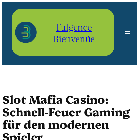
Aller
au
contenu
Fulgence
Bienvenüe
Slot Mafia Casino:
Schnell‑Feuer Gaming
für den modernen
Spieler