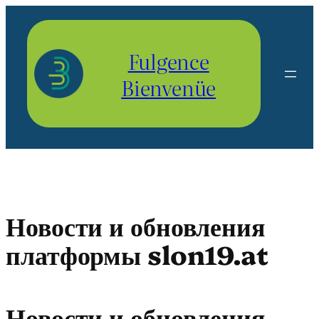
Aller
au
contenu
Fulgence
Bienvenüe
Новости и обновления
платформы slon19.at
Новости и обновления