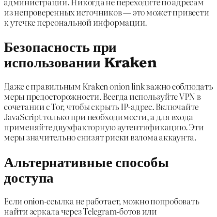
администрации. Никогда не переходите по адресам
из непроверенных источников — это может привести
к утечке персональной информации.
Безопасность при
использовании Kraken
Даже с правильным Kraken onion link важно соблюдать
меры предосторожности. Всегда используйте VPN в
сочетании с Tor, чтобы скрыть IP-адрес. Включайте
JavaScript только при необходимости, а для входа
применяйте двухфакторную аутентификацию. Эти
меры значительно снизят риски взлома аккаунта.
Альтернативные способы
доступа
Если onion-ссылка не работает, можно попробовать
найти зеркала через Telegram-ботов или