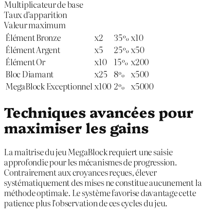
Multiplicateur de base
Taux d’apparition
Valeur maximum
Élément Bronze
x2
35%
x10
Élément Argent
x5
25%
x50
Élément Or
x10
15%
x200
Bloc Diamant
x25
8%
x500
MegaBlock Exceptionnel
x100
2%
x5000
Techniques avancées pour
maximiser les gains
La maîtrise du jeu MegaBlock requiert une saisie
approfondie pour les mécanismes de progression.
Contrairement aux croyances reçues, élever
systématiquement des mises ne constitue aucunement la
méthode optimale. Le système favorise davantage cette
patience plus l’observation de ces cycles du jeu.