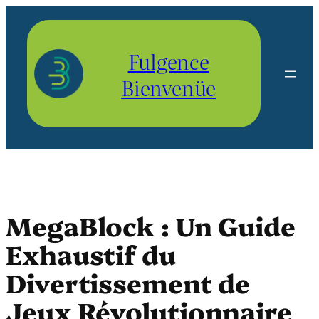
Aller
au
contenu
Fulgence
Bienvenüe
MegaBlock : Un Guide
Exhaustif du
Divertissement de
Jeux Révolutionnaire