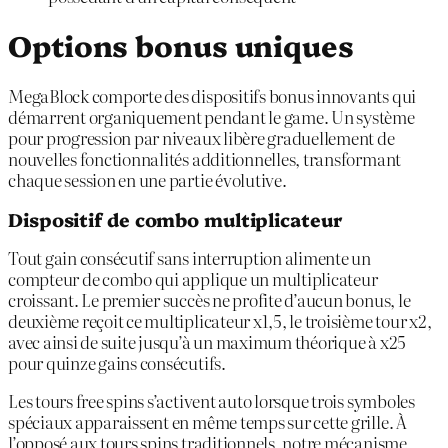
Options bonus uniques
MegaBlock comporte des dispositifs bonus innovants qui
démarrent organiquement pendant le game. Un système
pour progression par niveaux libère graduellement de
nouvelles fonctionnalités additionnelles, transformant
chaque session en une partie évolutive.
Dispositif de combo multiplicateur
Tout gain consécutif sans interruption alimente un
compteur de combo qui applique un multiplicateur
croissant. Le premier succès ne profite d’aucun bonus, le
deuxième reçoit ce multiplicateur x1,5, le troisième tour x2,
avec ainsi de suite jusqu’à un maximum théorique à x25
pour quinze gains consécutifs.
Les tours free spins s’activent auto lorsque trois symboles
spéciaux apparaissent en même temps sur cette grille. À
l’opposé aux tours spins traditionnels, notre mécanisme