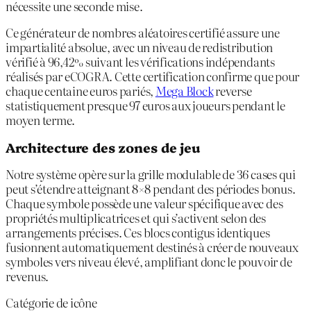
nécessite une seconde mise.
Ce générateur de nombres aléatoires certifié assure une
impartialité absolue, avec un niveau de redistribution
vérifié à 96,42% suivant les vérifications indépendants
réalisés par eCOGRA. Cette certification confirme que pour
chaque centaine euros pariés,
Mega Block
reverse
statistiquement presque 97 euros aux joueurs pendant le
moyen terme.
Architecture des zones de jeu
Notre système opère sur la grille modulable de 36 cases qui
peut s’étendre atteignant 8×8 pendant des périodes bonus.
Chaque symbole possède une valeur spécifique avec des
propriétés multiplicatrices et qui s’activent selon des
arrangements précises. Ces blocs contigus identiques
fusionnent automatiquement destinés à créer de nouveaux
symboles vers niveau élevé, amplifiant donc le pouvoir de
revenus.
Catégorie de icône