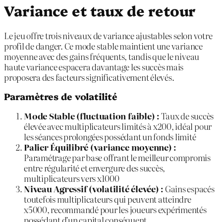
Variance et taux de retour
Le jeu offre trois niveaux de variance ajustables selon votre
profil de danger. Ce mode stable maintient une variance
moyenne avec des gains fréquents, tandis que le niveau
haute variance espacera davantage les succès mais
proposera des facteurs significativement élevés.
Paramètres de volatilité
Mode Stable (fluctuation faible) :
Taux de succès
élevée avec multiplicateurs limités à x200, idéal pour
les séances prolongées possédant un fonds limité
Palier Équilibré (variance moyenne) :
Paramétrage par base offrant le meilleur compromis
entre régularité et envergure des succès,
multiplicateurs vers x1000
Niveau Agressif (volatilité élevée) :
Gains espacés
toutefois multiplicateurs qui peuvent atteindre
x5000, recommandé pour les joueurs expérimentés
possédant d’un capital conséquent