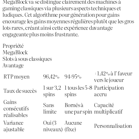
MegaBlock va se distingue clairement des machines à
gaming classiques via plusieurs aspects techniques et
ludiques. Cet algorithme pour génération pour gains
encourage les gains moyennes régulières plutôt que les gros
lots rares, créant ainsi cette expérience davantage
engageante plus moins frustrante.
Propriété
MegaBlock
Slots à sous classiques
Avantage
+1,42% à l’ faveur
RTP moyen
96,42%
94-95%
vers le joueur
1 sur 3,2
1 tous les 5-8
Participation
Taux de succès
spins
spins
accru
Gains
Sans
Bornés à
Capacité
consécutifs
limite
une par spin
multiplicatif
réalisables
Variance
Oui (3
Aucune
Personnalisation
ajustable
niveaux)
(fixe)