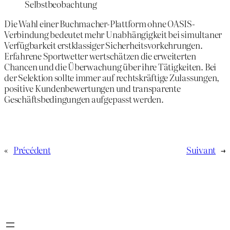
Selbstbeobachtung
Die Wahl einer Buchmacher-Plattform ohne OASIS-
Verbindung bedeutet mehr Unabhängigkeit bei simultaner
Verfügbarkeit erstklassiger Sicherheitsvorkehrungen.
Erfahrene Sportwetter wertschätzen die erweiterten
Chancen und die Überwachung über ihre Tätigkeiten. Bei
der Selektion sollte immer auf rechtskräftige Zulassungen,
positive Kundenbewertungen und transparente
Geschäftsbedingungen aufgepasst werden.
«
Précédent
Suivant
→