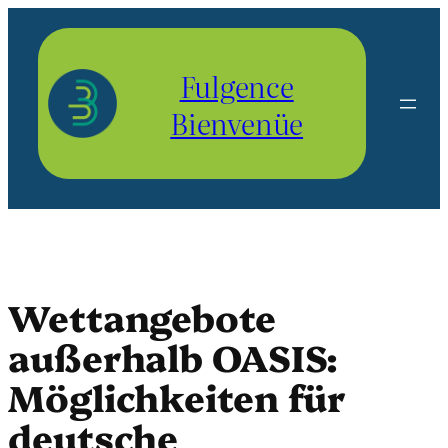
Aller
au
contenu
Fulgence
Bienvenüe
Wettangebote
außerhalb OASIS:
Möglichkeiten für
deutsche