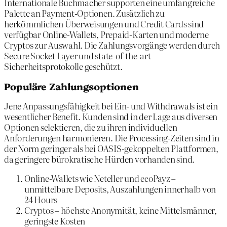
Internationale Buchmacher supporten eine umfangreiche
Palette an Payment-Optionen. Zusätzlich zu
herkömmlichen Überweisungen und Credit Cards sind
verfügbar Online-Wallets, Prepaid-Karten und moderne
Cryptos zur Auswahl. Die Zahlungsvorgänge werden durch
Secure Socket Layer und state-of-the-art
Sicherheitsprotokolle geschützt.
Populäre Zahlungsoptionen
Jene Anpassungsfähigkeit bei Ein- und Withdrawals ist ein
wesentlicher Benefit. Kunden sind in der Lage aus diversen
Optionen selektieren, die zu ihren individuellen
Anforderungen harmonieren. Die Processing-Zeiten sind in
der Norm geringer als bei OASIS-gekoppelten Plattformen,
da geringere bürokratische Hürden vorhanden sind.
Online-Wallets wie Neteller und ecoPayz –
unmittelbare Deposits, Auszahlungen innerhalb von
24 Hours
Cryptos – höchste Anonymität, keine Mittelsmänner,
geringste Kosten