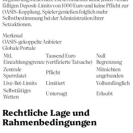
fälligen Deposit-Limits von 1000 Euro und keine Pflicht zur
OASIS-Kopplung. Spieler genießen folglich mehr
Selbstbestimmung bei der Administration ihrer
Setzaktionen.
Merkmal
OASIS-gekoppelte Anbieter
Globale Portale
Mtl.
Tausend Euro
Null
Einzahlungsgrenze
(verifizierte Tatsache)
Begrenzung
Zentrale
Mitnichten
Pflicht
Sperrdatei
angebunden
Live-Bet-Limits
Limitiert
Vollumfänglich
Selbsttätiges
Untersagt
Erlaubt
Wetten
Rechtliche Lage und
Rahmenbedingungen