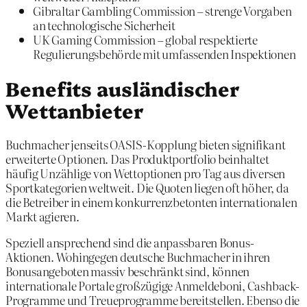
Gibraltar Gambling Commission – strenge Vorgaben
an technologische Sicherheit
UK Gaming Commission – global respektierte
Regulierungsbehörde mit umfassenden Inspektionen
Benefits ausländischer
Wettanbieter
Buchmacher jenseits OASIS-Kopplung bieten signifikant
erweiterte Optionen. Das Produktportfolio beinhaltet
häufig Unzählige von Wettoptionen pro Tag aus diversen
Sportkategorien weltweit. Die Quoten liegen oft höher, da
die Betreiber in einem konkurrenzbetonten internationalen
Markt agieren.
Speziell ansprechend sind die anpassbaren Bonus-
Aktionen. Wohingegen deutsche Buchmacher in ihren
Bonusangeboten massiv beschränkt sind, können
internationale Portale großzügige Anmeldeboni, Cashback-
Programme und Treueprogramme bereitstellen. Ebenso die