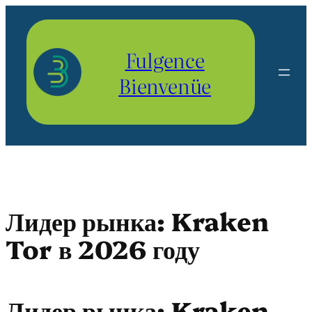
Aller
au
contenu
Fulgence
Bienvenüe
Лидер рынка: Kraken
Tor в 2026 году
Лидер рынка: Kraken