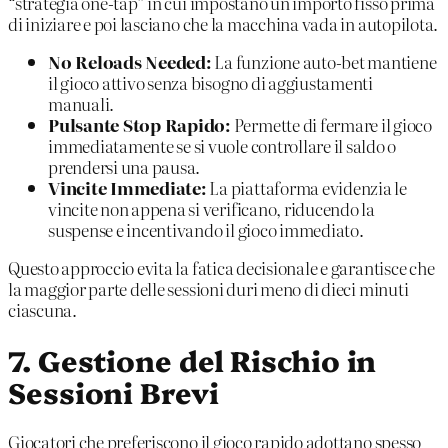
“strategia one‑tap” in cui impostano un importo fisso prima
di iniziare e poi lasciano che la macchina vada in autopilota.
No Reloads Needed:
La funzione auto‑bet mantiene
il gioco attivo senza bisogno di aggiustamenti
manuali.
Pulsante Stop Rapido:
Permette di fermare il gioco
immediatamente se si vuole controllare il saldo o
prendersi una pausa.
Vincite Immediate:
La piattaforma evidenzia le
vincite non appena si verificano, riducendo la
suspense e incentivando il gioco immediato.
Questo approccio evita la fatica decisionale e garantisce che
la maggior parte delle sessioni duri meno di dieci minuti
ciascuna.
7. Gestione del Rischio in
Sessioni Brevi
Giocatori che preferiscono il gioco rapido adottano spesso