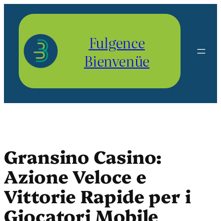
Aller
au
contenu
Fulgence
Bienvenüe
Gransino Casino:
Azione Veloce e
Vittorie Rapide per i
Giocatori Mobile