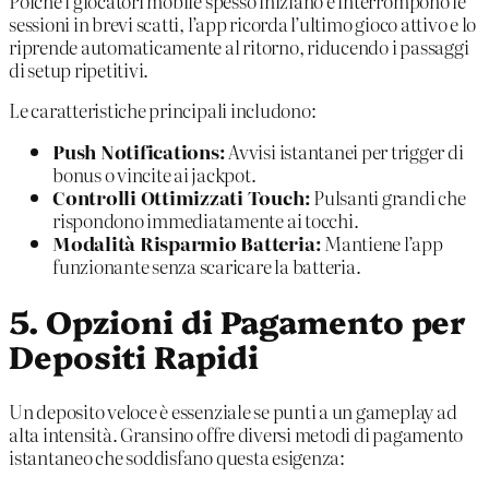
Poiché i giocatori mobile spesso iniziano e interrompono le
sessioni in brevi scatti, l’app ricorda l’ultimo gioco attivo e lo
riprende automaticamente al ritorno, riducendo i passaggi
di setup ripetitivi.
Le caratteristiche principali includono:
Push Notifications:
Avvisi istantanei per trigger di
bonus o vincite ai jackpot.
Controlli Ottimizzati Touch:
Pulsanti grandi che
rispondono immediatamente ai tocchi.
Modalità Risparmio Batteria:
Mantiene l’app
funzionante senza scaricare la batteria.
5. Opzioni di Pagamento per
Depositi Rapidi
Un deposito veloce è essenziale se punti a un gameplay ad
alta intensità. Gransino offre diversi metodi di pagamento
istantaneo che soddisfano questa esigenza: