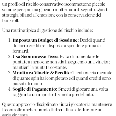
un profilo di rischio conservativo: scommettono piccole
somme per spin ma giocano molte mani di seguito. Questa
strategia bilancia l’emozione con la conservazione del
bankroll.
Una routine tipica di gestione del rischio include:
Imposta un Budget di Sessione:
Decidi quanti
dollari o crediti sei disposto a spendere prima di
fermarti.
Usa Scommesse Fisse:
Evita di aumentare le
puntate a meno che non stia inseguendo una vincita;
mantieni la puntata costante.
Monitora Vincite & Perdite:
Tieni traccia mentale
di quante spin hai completato e di quanti crediti sono
passati di mano.
Soglie di Pagamento:
Smetti di giocare una volta
raggiunto un importo di vincita predefinito.
Questo approccio disciplinato aiuta i giocatori a mantenere
il controllo anche quando l’adrenalina sale durante una
serie vincente.