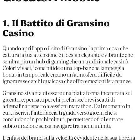
1. Il Battito di Gransino
Casino
Quando apri l’app o il sito di Gransino, la prima cosa che
cattura la tua attenzione è il design elegante e vibrante che
sembra più un hub di gaming che un tradizionale casinò.
Colori vivaci, icone nitide e una top‑bar che lampeggia
bonus in tempo reale creano un’atmosfera difficile da
ignorare se cerchi qualcosa che offra emozioni istantanee.
Gransino si vanta di essere una piattaforma incentrata sul
giocatore, pensata per chi preferisce brevi scatti di
adrenalina rispetto a sessioni marathon. Dal momento in
cui ti iscrivi, l’interfaccia ti guida verso giochi che si
concludono in pochi minuti, permettendoti di entrare
subito in azione senza navigare tra menu infiniti.
L’enfasi del brand sulla velocità è evidente nella sua libreria