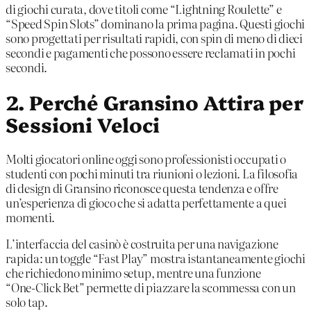
di giochi curata, dove titoli come “Lightning Roulette” e
“Speed Spin Slots” dominano la prima pagina. Questi giochi
sono progettati per risultati rapidi, con spin di meno di dieci
secondi e pagamenti che possono essere reclamati in pochi
secondi.
2. Perché Gransino Attira per
Sessioni Veloci
Molti giocatori online oggi sono professionisti occupati o
studenti con pochi minuti tra riunioni o lezioni. La filosofia
di design di Gransino riconosce questa tendenza e offre
un’esperienza di gioco che si adatta perfettamente a quei
momenti.
L’interfaccia del casinò è costruita per una navigazione
rapida: un toggle “Fast Play” mostra istantaneamente giochi
che richiedono minimo setup, mentre una funzione
“One‑Click Bet” permette di piazzare la scommessa con un
solo tap.