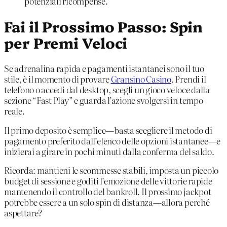
potenziali ricompense.
Fai il Prossimo Passo: Spin
per Premi Veloci
Se adrenalina rapida e pagamenti istantanei sono il tuo
stile, è il momento di provare
Gransino Casino
. Prendi il
telefono o accedi dal desktop, scegli un gioco veloce dalla
sezione “Fast Play” e guarda l’azione svolgersi in tempo
reale.
Il primo deposito è semplice—basta scegliere il metodo di
pagamento preferito dall’elenco delle opzioni istantanee—e
inizierai a girare in pochi minuti dalla conferma del saldo.
Ricorda: mantieni le scommesse stabili, imposta un piccolo
budget di sessione e goditi l’emozione delle vittorie rapide
mantenendo il controllo del bankroll. Il prossimo jackpot
potrebbe essere a un solo spin di distanza—allora perché
aspettare?