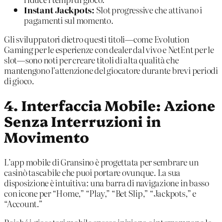
Instant Jackpots:
Slot progressive che attivano i
pagamenti sul momento.
Gli sviluppatori dietro questi titoli—come Evolution
Gaming per le esperienze con dealer dal vivo e NetEnt per le
slot—sono noti per creare titoli di alta qualità che
mantengono l’attenzione del giocatore durante brevi periodi
di gioco.
4. Interfaccia Mobile: Azione
Senza Interruzioni in
Movimento
L’app mobile di Gransino è progettata per sembrare un
casinò tascabile che puoi portare ovunque. La sua
disposizione è intuitiva: una barra di navigazione in basso
con icone per “Home,” “Play,” “Bet Slip,” “Jackpots,” e
“Account.”