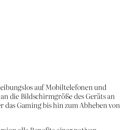
reibungslos auf Mobiltelefonen und
g an die Bildschirmgröße des Geräts an
ber das Gaming bis hin zum Abheben von
sion alle Benefits einer nativen