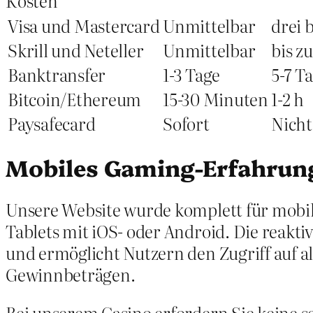
Kosten
Visa und Mastercard
Unmittelbar
drei 
Skrill und Neteller
Unmittelbar
bis z
Banktransfer
1-3 Tage
5-7 T
Bitcoin/Ethereum
15-30 Minuten
1-2 h
Paysafecard
Sofort
Nicht
Mobiles Gaming-Erfahrun
Unsere Website wurde komplett für mobil
Tablets mit iOS- oder Android. Die reakti
und ermöglicht Nutzern den Zugriff auf 
Gewinnbeträgen.
Bei unserem Casino erfordern Sie keine se