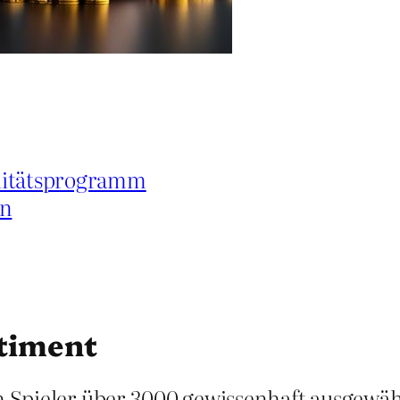
litätsprogramm
en
rtiment
 Spieler über 3000 gewissenhaft ausgewähl