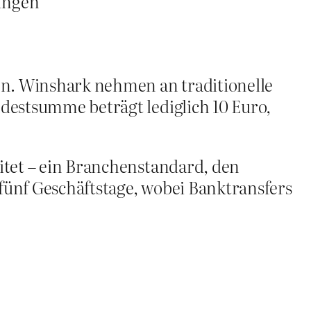
ungen
en. Winshark nehmen an traditionelle
destsumme beträgt lediglich 10 Euro,
itet – ein Branchenstandard, den
ünf Geschäftstage, wobei Banktransfers