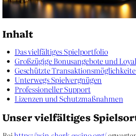
Inhalt
Das vielfältiges Spielportfolio
Großzügige Bonusangebote und Loya
Geschützte Transaktionsmöglichkeit
Unterwegs Spielvergnügen
Professioneller Support
Lizenzen und Schutzmaßnahmen
Unser vielfältiges Spielso
Bei
https://win-shark-casino.org/
erwarten