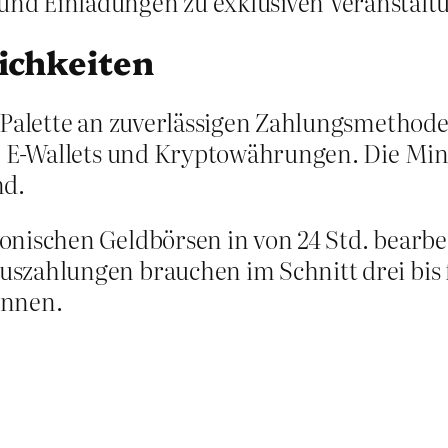
nd Einladungen zu exklusiven Veranstalt
ichkeiten
e Palette an zuverlässigen Zahlungsmethod
le E-Wallets und Kryptowährungen. Die Min
nd.
onischen Geldbörsen in von 24 Std. bearbe
szahlungen brauchen im Schnitt drei bis f
önnen.