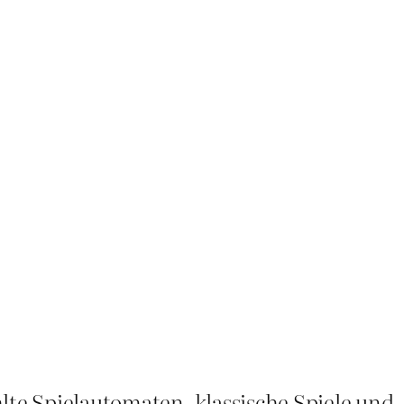
te Spielautomaten, klassische Spiele und