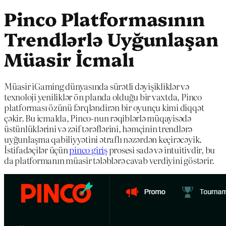
Pinco Platformasının
Trendlərlə Uyğunlaşan
Müasir İcmalı
Müasir iGaming dünyasında sürətli dəyişikliklər və
texnoloji yeniliklər ön planda olduğu bir vaxtda, Pinco
platforması özünü fərqləndirən bir oyunçu kimi diqqət
çəkir. Bu icmalda, Pinco-nun rəqiblərlə müqayisədə
üstünlüklərini və zəif tərəflərini, həmçinin trendlərə
uyğunlaşma qabiliyyətini ətraflı nəzərdən keçirəcəyik.
İstifadəçilər üçün
pinco giriş
prosesi sadə və intuitivdir, bu
da platformanın müasir tələblərə cavab verdiyini göstərir.