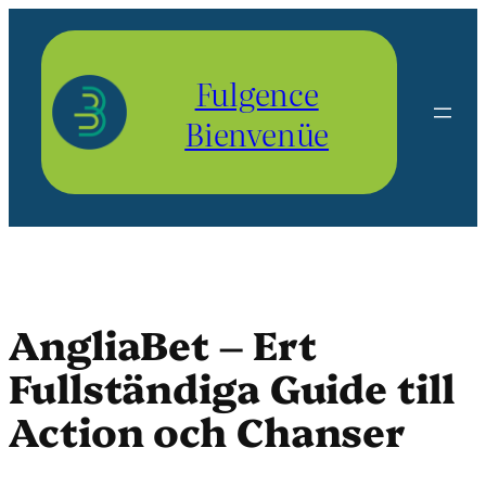
Aller
au
contenu
Fulgence
Bienvenüe
AngliaBet – Ert
Fullständiga Guide till
Action och Chanser