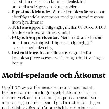
svarstid under ca 45 sekunder, idealisk för
omedelbara frågor och akuta problem
E-postmeddelande:
För mer komplexa ärenden som
efterfrågar dokumentation, med garanterad respons
inom fyra timmar
Telefonsupport:
Tillgänglig mellan 09:00 och 01:00
för de som föredrar direkt samtal
FAQ och Supportcenter:
Mer än 200 artiklar som
omfattar de vanligaste frågorna, tillgänglig på
svenska med sökverktyg
Instruktionsvideor:
Illustrerade guider för
komplexa processer som verifiering och aktivering av
bonus
Mobil-spelande och Åtkomst
Uppåt 70% av plattformens spelare använder mobila
telefoner som sin föredragna spelplattform, och vi har
därför utvecklat en fullständigt responsiv hemsida som
anpassar sig utmärkt till samtliga skärmstorlekar. Ingen
nedladdning krävs – du öppnar helt bara din internet-