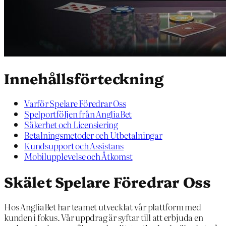
Innehållsförteckning
Varför Spelare Föredrar Oss
Spelportföljen från AngliaBet
Säkerhet och Licensiering
Betalningsmetoder och Utbetalningar
Kundsupport och Assistans
Mobilupplevelse och Åtkomst
Skälet Spelare Föredrar Oss
Hos AngliaBet har teamet utvecklat vår plattform med
kunden i fokus. Vår uppdrag är syftar till att erbjuda en