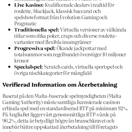
Live Kasino:
Kvalificerade dealers i realtid för
roulette, blackjack, klassisk baccarat och
spelshowformat från Evolution Gaming och
Pragmatic
Traditionella spel:
Virtuella versioner av välkända
titlar som olika poker, craps och diverse roulette-
varianter med flexibla insatsgränser
Progressiva spel:
Ökande jackpottar med
totalsummor som regelbundet överstiger 10 miljoner
kronor
Specialspel:
Scratch cards, virtuella sportspel och
övriga nischkategorier för mångfald
Verifierad Information om Återbetalning
Baserat på den Malta-baserade spelmyndigheten (Malta
Gaming Authority) måste samtliga licensierade casinon
erbjuda spel med en standardiserad RTP på minimum 92%.
På AngliaBet ligger vårt genomsnittliga RTP-värde på
96,2%, detta är betydligt högre än branschkravet och
innebär bättre uppskattad återbetalning till företagets