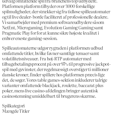
udvalg omfattende spil fra branchens top udbydere.
Platformen platform tilbyder over 3000 forskellige
spilmuligheder, der strækker sig fra tidløse spilleautomater
og til live dealer- borde faciliteret af professionelle dealere.
Vi samarbejder med premium softwareudbydere såsom
NetEnt, Microgaming, Evolution Gaming Gaming samt
Pragmatic Play for for at kunne sikre højeste kvalitet i
enhver eneste gaming-session.
Spilleautomaterne udgør rygraden i platformen udbud
omfattende titler, hvilke favner samtlige temaer samt
volatilitetsniveauer. Fra høj-RTP automater med
tilbagebetalingsprocent på over 97% til progressive jackpot-
spil med gevinster, der regelmæssigt overstiger ti millioner
danske kroner, finder spillere hos platformen præcis lige
det, de søger. Vores table games-sektion inkluderer talrige
varianter omfattende blackjack, roulette, baccarat plus
poker, mens live casino-afdelingen bringer autentisk
casinostemning umiddelbart til brugerens skærme.
Spilkategori
Mængde Titler