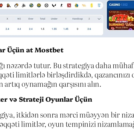
lar Üçün at Mostbet
ğı nəzərdə tutur. Bu strategiya daha mühaf
qqəti limitlərlə birləşdirdikdə, qazancınızı
n artıq oynamağın qarşısını alın.
er və Strateji Oyunlar Üçün
egiya, itkidən sonra mərci müəyyən bir niz
üvəqqəti limitlər, oyun tempinizi nizamla