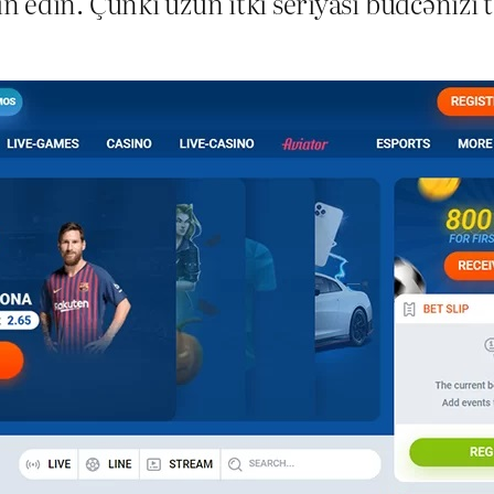
in edin. Çünki uzun itki seriyası büdcənizi 