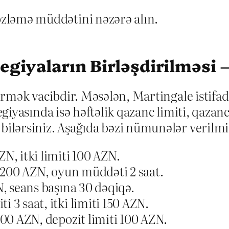
özləmə müddətini nəzərə alın.
egiyaların Birləşdirilməsi 
dirmək vacibdir. Məsələn, Martingale istifad
tegiyasında isə həftəlik qazanc limiti, qaza
bilərsiniz. Aşağıda bəzi nümunələr verilmi
N, itki limiti 100 AZN.
i 200 AZN, oyun müddəti 2 saat.
N, seans başına 30 dəqiqə.
 3 saat, itki limiti 150 AZN.
300 AZN, depozit limiti 100 AZN.