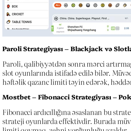
Paroli Strategiyası – Blackjack və Slot
Paroli, qalibiyyətdən sonra mərci artırma
slot oyunlarında istifadə edilə bilər. Müvə
həftəlik qazanc limiti təyin edərək, həddə
Mostbet – Fibonacci Strategiyası – Pok
Fibonacci ardıcıllığına əsaslanan bu strat
strateji oyunlarda effektivdir. Burada m
limiti qoymaq, zehni yorğunluğu azaldır.