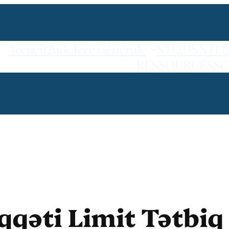
Accueil
2nde
1ère Générale
STI2D
SNT
Ph
RESSOURCES
Se
qəti Limit Tətbiq