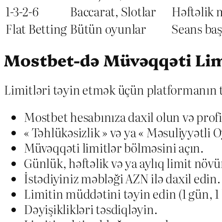
1-3-2-6
Baccarat, Slotlar
Həftəlik 
Flat Betting
Bütün oyunlar
Seans baş
Mostbet-də Müvəqqəti Lim
Limitləri təyin etmək üçün platformanın t
Mostbet hesabınıza daxil olun və prof
« Təhlükəsizlik » və ya « Məsuliyyətli 
Müvəqqəti limitlər bölməsini açın.
Günlük, həftəlik və ya aylıq limit növü
İstədiyiniz məbləği AZN ilə daxil edin.
Limitin müddətini təyin edin (1 gün, 1 h
Dəyişiklikləri təsdiqləyin.