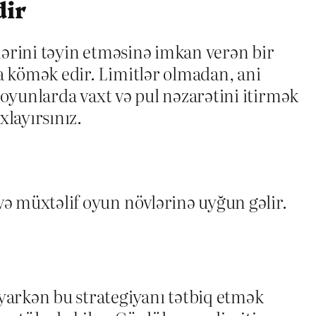
dir
dlərini təyin etməsinə imkan verən bir
a kömək edir. Limitlər olmadan, ani
i oyunlarda vaxt və pul nəzarətini itirmək
xlayırsınız.
və müxtəlif oyun növlərinə uyğun gəlir.
ayarkən bu strategiyanı tətbiq etmək