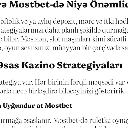
və Mostbet-də Niyə Önəmli
ftəlik və ya aylıq depozit, mərc və itki hə
rategiyalarınızı daha planlı şəkildə qurmağ
ə bilər. Məsələn, slot maşınları kimi sürətl
, oyun seansınızı müəyyən bir çərçivədə sa
Əsas Kazino Strategiyaları
tegiya var. Hər birinin fərqli məqsədi var 
rlə necə birləşdirə biləcəyinizi göstəririk.
ün Uyğundur at Mostbet
rtırmağa əsaslanır. Mostbet-də ruletka oyn