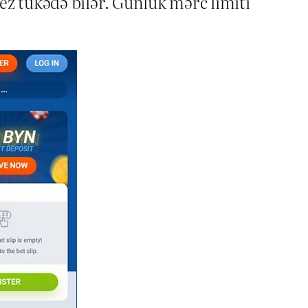
tez tükədə bilər. Günlük mərc limiti