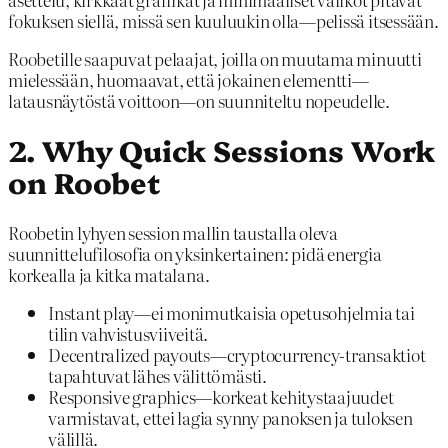
fokuksen siellä, missä sen kuuluukin olla—pelissä itsessään.
Roobetille saapuvat pelaajat, joilla on muutama minuutti
mielessään, huomaavat, että jokainen elementti—
latausnäytöstä voittoon—on suunniteltu nopeudelle.
2. Why Quick Sessions Work
on Roobet
Roobetin lyhyen session mallin taustalla oleva
suunnittelufilosofia on yksinkertainen: pidä energia
korkealla ja kitka matalana.
Instant play—ei monimutkaisia opetusohjelmia tai
tilin vahvistusviiveitä.
Decentralized payouts—cryptocurrency-transaktiot
tapahtuvat lähes välittömästi.
Responsive graphics—korkeat kehitystaajuudet
varmistavat, ettei lagia synny panoksen ja tuloksen
välillä.