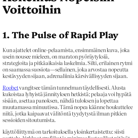
Voittoihin
1. The Pulse of Rapid Play
Kun ajattelet online-pelaamista, ensimmäinen kuva, joka
usein nousee mieleen, on maraton pyöräytyksiä,
strategioita ja pitkäaikaisia laskelmia. Silti, erilainen rytmi
on saamassa suosiota—sellainen, joka arvostaa nopeutta
kestävyyden sijaan, adrenaliinia kärsivällisyyden sijaan.
Roobet
vangitsee tämän tunnelman täydellisesti. Alusta
kukoistaa lyhyistä jännityksen hetkistä; pelaaja voi hypätä
sisään, asettaa panoksen, nähdä tuloksen ja lopettaa
muutamassa minuutissa. Tämä nopea käänne houkuttelee
niitä, jotka kaipaavat välitöntä tyydytystä ilman pitkien
sessioiden sitoutumista.
käyttöliittymä on tarkoituksella yksinkertaistettu: siisti
asettelu, kirkkaat grafiikat ja minimaaliset valikot pitävät