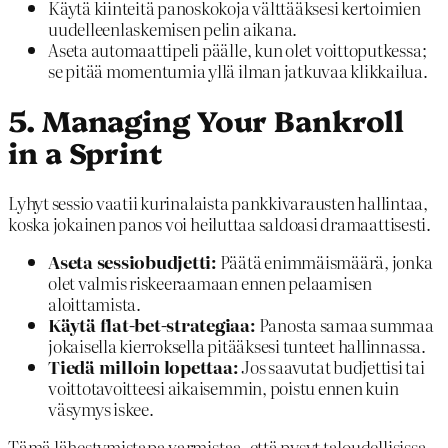
Käytä kiinteitä panoskokoja välttääksesi kertoimien
uudelleenlaskemisen pelin aikana.
Aseta automaattipeli päälle, kun olet voittoputkessa;
se pitää momentumia yllä ilman jatkuvaa klikkailua.
5. Managing Your Bankroll
in a Sprint
Lyhyt sessio vaatii kurinalaista pankkivarausten hallintaa,
koska jokainen panos voi heiluttaa saldoasi dramaattisesti.
Aseta sessiobudjetti:
Päätä enimmäismäärä, jonka
olet valmis riskeeraamaan ennen pelaamisen
aloittamista.
Käytä flat-bet-strategiaa:
Panosta samaa summaa
jokaisella kierroksella pitääksesi tunteet hallinnassa.
Tiedä milloin lopettaa:
Jos saavutat budjettisi tai
voittotavoitteesi aikaisemmin, poistu ennen kuin
väsymys iskee.
Tämä lähestymistapa varmistaa, että pysyt taloudellisissa