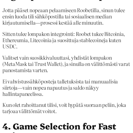
Jotta pääset nopeaan pelaamiseen Roobetilla, sinun tulee
ensin luoda tili sähköpostilla tai sosiaalisen median
kirjautumisella—prosessi kestää alle minuutin.
Sitten tulee lompakon integrointi: Roobet tukee Bitcoinia,
Ethereumia, Litecoinia ja suosittuja stablecoineja kuten
USDC.
Valitset vain suosikkivaluuttasi, yhdistät lompakon
(MetaMask tai Trust Wallet), ja sinulla on välittömästi varat
panostamista varten.
Ei vahvistussähköposteja talletuksista tai manuaalisia
siirtoja—vain nopea napautus ja saldo näkyy
hallintapaneelissa.
Kun olet rahoittanut tilisi, voit hypätä suoraan peliin, joka
tarjoaa välittömät voitot.
4. Game Selection for Fast