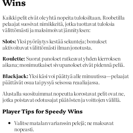
Wins
Kaikki pelit eivät ole yhtä nopeita tuloksiltaan. Roobetilla
pelaajat suosivat nimikkeitä, jotka tuottavat tuloksia
välittömästi ja maksimoivat jännityksen:
Slots:
Yksi pyöräytys kestää sekunteja; bonukset
aktivoituvat välittömästi ilman jonotusta.
Roulette:
Suorat panokset ratkeavat yhden kierroksen
aikana; monimutkaiset sivupanokset eivät pidennä peliä.
Blackjack:
Yksi käsi voi päättyä alle minuutissa—pelaajat
päättävät osua tai pysyä seisossa reaaliajassa.
Alustalla suosituimmat nopeutta korostavat pelit ovat ne,
jotka poistavat odotusajat päätösten ja voittojen välillä.
Player Tips for Speedy Wins
Valitse matalan varianssin pelejä; ne maksavat
nopeasti.