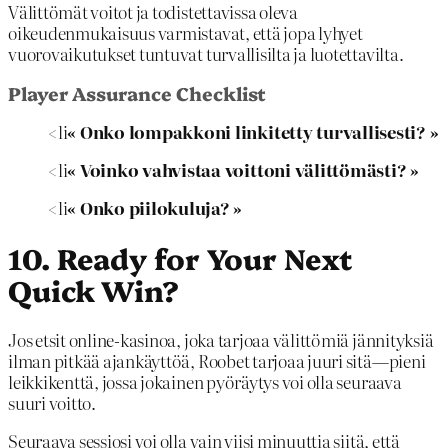
Välittömät voitot ja todistettavissa oleva
oikeudenmukaisuus varmistavat, että jopa lyhyet
vuorovaikutukset tuntuvat turvallisilta ja luotettavilta.
Player Assurance Checklist
<li
« Onko lompakkoni linkitetty turvallisesti? »
<li
« Voinko vahvistaa voittoni välittömästi? »
<li
« Onko piilokuluja? »
10. Ready for Your Next
Quick Win?
Jos etsit online-kasinoa, joka tarjoaa välittömiä jännityksiä
ilman pitkää ajankäyttöä, Roobet tarjoaa juuri sitä—pieni
leikkikenttä, jossa jokainen pyöräytys voi olla seuraava
suuri voitto.
Seuraava sessiosi voi olla vain viisi minuuttia siitä, että