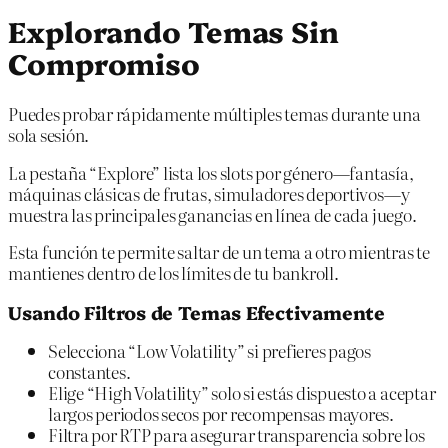
Explorando Temas Sin
Compromiso
Puedes probar rápidamente múltiples temas durante una
sola sesión.
La pestaña “Explore” lista los slots por género—fantasía,
máquinas clásicas de frutas, simuladores deportivos—y
muestra las principales ganancias en línea de cada juego.
Esta función te permite saltar de un tema a otro mientras te
mantienes dentro de los límites de tu bankroll.
Usando Filtros de Temas Efectivamente
Selecciona “Low Volatility” si prefieres pagos
constantes.
Elige “High Volatility” solo si estás dispuesto a aceptar
largos periodos secos por recompensas mayores.
Filtra por RTP para asegurar transparencia sobre los