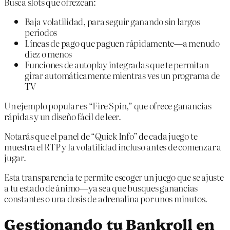
Busca slots que ofrezcan:
Baja volatilidad, para seguir ganando sin largos
periodos
Líneas de pago que paguen rápidamente—a menudo
diez o menos
Funciones de autoplay integradas que te permitan
girar automáticamente mientras ves un programa de
TV
Un ejemplo popular es “Fire Spin,” que ofrece ganancias
rápidas y un diseño fácil de leer.
Notarás que el panel de “Quick Info” de cada juego te
muestra el RTP y la volatilidad incluso antes de comenzar a
jugar.
Esta transparencia te permite escoger un juego que se ajuste
a tu estado de ánimo—ya sea que busques ganancias
constantes o una dosis de adrenalina por unos minutos.
Gestionando tu Bankroll en