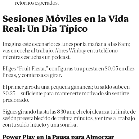
retornos esperados.
Sesiones Móviles en la Vida
Real: Un Día Típico
Imagina este escenario: es lunes por la mañana a las 8 am;
vas en coche al trabajo. Abres Winbay en tu teléfono
mientras escuchas un podcast.
Eliges “Fruit Fiesta,” configuras tu apuesta en $0.05 en diez
líneas, y comienzas a girar.
El primer giro da una pequeña ganancia; tu saldo sube en
$0.25—suficiente para mantenerte motivado sin sentirte
presionado.
Sigues girando hasta las 8 30 am; el reloj alcanza tu límite de
sesión preestablecido de treinta minutos, y entras al trabajo
con tu saldo intacto y una sonrisa.
Power Play en la Pausa para Almorzar