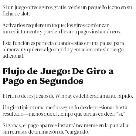
Si un juego ofrece giros gratis, verás un pequeño ícono en su
ficha de slot.
Activarlos requiere un toque; los giros comienzan
inmediatamente y pueden llevar a pagos instantáneos.
Esta función es perfecta cuando estás en una pausa para
almorzar y quieres algo rápido y emocionante sin riesgo
adicional.
Flujo de Juego: De Giro a
Pago en Segundos
El ritmo de los juegos de Winbay es deliberadamente rápido.
Un giro típico toma medio segundo desde presionar hasta
resultado—menos que el tiempo que tardas en decir “sí.”
Si ganas, el pago aparece instantáneamente en la pantalla;
sin retrasos de animación de “cargando.”