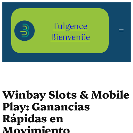
Aller
au
contenu
Fulgence
Bienvenüe
Winbay Slots & Mobile
Play: Ganancias
Rápidas en
Movimiento