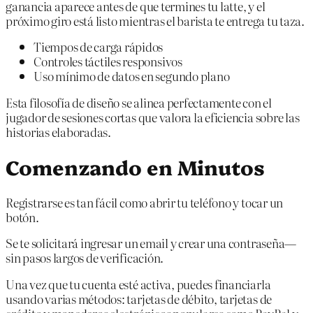
ganancia aparece antes de que termines tu latte, y el
próximo giro está listo mientras el barista te entrega tu taza.
Tiempos de carga rápidos
Controles táctiles responsivos
Uso mínimo de datos en segundo plano
Esta filosofía de diseño se alinea perfectamente con el
jugador de sesiones cortas que valora la eficiencia sobre las
historias elaboradas.
Comenzando en Minutos
Registrarse es tan fácil como abrir tu teléfono y tocar un
botón.
Se te solicitará ingresar un email y crear una contraseña—
sin pasos largos de verificación.
Una vez que tu cuenta esté activa, puedes financiarla
usando varias métodos: tarjetas de débito, tarjetas de