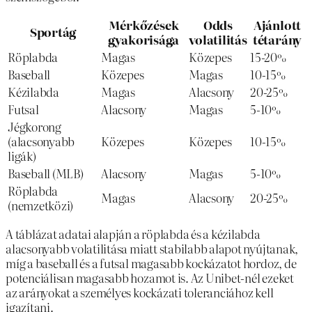
Mérkőzések
Odds
Ajánlott
Sportág
gyakorisága
volatilitás
tétarány
Röplabda
Magas
Közepes
15-20%
Baseball
Közepes
Magas
10-15%
Kézilabda
Magas
Alacsony
20-25%
Futsal
Alacsony
Magas
5-10%
Jégkorong
(alacsonyabb
Közepes
Közepes
10-15%
ligák)
Baseball (MLB)
Alacsony
Magas
5-10%
Röplabda
Magas
Alacsony
20-25%
(nemzetközi)
A táblázat adatai alapján a röplabda és a kézilabda
alacsonyabb volatilitása miatt stabilabb alapot nyújtanak,
míg a baseball és a futsal magasabb kockázatot hordoz, de
potenciálisan magasabb hozamot is. Az Unibet-nél ezeket
az arányokat a személyes kockázati toleranciához kell
igazítani.