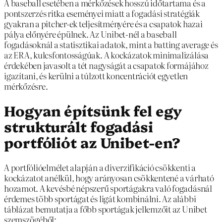
A baseball esetében a mérkőzések hosszú időtartama és a
pontszerzés ritka eseményei miatt a fogadási stratégiák
gyakran a pitcher-ek teljesítményére és a csapatok hazai
pálya előnyére épülnek. Az Unibet-nél a baseball
fogadásoknál a statisztikai adatok, mint a batting average és
az ERA, kulcsfontosságúak. A kockázatok minimalizálása
érdekében javasolt a tét nagyságát a csapatok formájához
igazítani, és kerülni a túlzott koncentrációt egyetlen
mérkőzésre.
Hogyan építsünk fel egy
strukturált fogadási
portfóliót az Unibet-en?
A portfólióelmélet alapján a diverzifikáció csökkenti a
kockázatot anélkül, hogy arányosan csökkentené a várható
hozamot. A kevésbé népszerű sportágakra való fogadásnál
érdemes több sportágat és ligát kombinálni. Az alábbi
táblázat bemutatja a főbb sportágak jellemzőit az Unibet
szemszögéből: