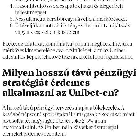
Hasonlítsuk össze a csapatok hazai és idegenbeli
teljesítményét
Nézzük meg a korábbi egymás elleni mérkőzéseket
Értékeljük a motivációs tényezőket, mint a rájátszás
vagy a kiesés elleni küzdelem
Ezeket az adatokat kombinálva jobban megbecsülhetjük a
mérkőzés kimenetelének valószínűségét, ami az Unibet
oddsaihoz képest lehetővé teszi az értékalapú fogadásokat.
Milyen hosszú távú pénzügyi
stratégiát érdemes
alkalmazni az Unibet-en?
A hosszú távú pénzügyi tervezés alapja a tőkekezelés. A
kevésbé népszerű sportágaknál a magasabb kockázat miatt
javasolt a tét nagyságát a teljes tőke 2-5%-ában
maximalizálni. Az Unibet-nél a következő stratégiai
elemeket érdemes beépíteni: