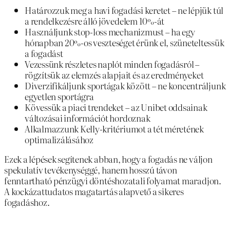
Határozzuk meg a havi fogadási keretet – ne lépjük túl
a rendelkezésre álló jövedelem 10%-át
Használjunk stop-loss mechanizmust – ha egy
hónapban 20%-os veszteséget érünk el, szüneteltessük
a fogadást
Vezessünk részletes naplót minden fogadásról –
rögzítsük az elemzés alapjait és az eredményeket
Diverzifikáljunk sportágak között – ne koncentráljunk
egyetlen sportágra
Kövessük a piaci trendeket – az Unibet oddsainak
változásai információt hordoznak
Alkalmazzunk Kelly-kritériumot a tét méretének
optimalizálásához
Ezek a lépések segítenek abban, hogy a fogadás ne váljon
spekulatív tevékenységgé, hanem hosszú távon
fenntartható pénzügyi döntéshozatali folyamat maradjon.
A kockázattudatos magatartás alapvető a sikeres
fogadáshoz.