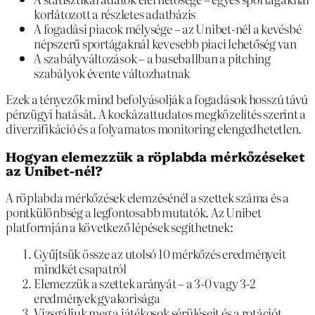
korlátozott a részletes adatbázis
A fogadási piacok mélysége – az Unibet-nél a kevésbé
népszerű sportágaknál kevesebb piaci lehetőség van
A szabályváltozások – a baseballban a pitching
szabályok évente változhatnak
Ezek a tényezők mind befolyásolják a fogadások hosszú távú
pénzügyi hatását. A kockázattudatos megközelítés szerint a
diverzifikáció és a folyamatos monitoring elengedhetetlen.
Hogyan elemezzük a röplabda mérkőzéseket
az Unibet-nél?
A röplabda mérkőzések elemzésénél a szettek száma és a
pontkülönbség a legfontosabb mutatók. Az Unibet
platformján a következő lépések segíthetnek:
Gyűjtsük össze az utolsó 10 mérkőzés eredményeit
mindkét csapatról
Elemezzük a szettek arányát – a 3-0 vagy 3-2
eredmények gyakorisága
Vizsgáljuk meg a játékosok sérüléseit és a rotációt